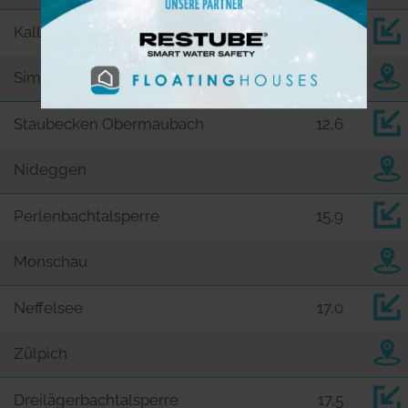
Kalltalsperre
10,8
Simmerath
Staubecken Obermaubach
12,6
Nideggen
Perlenbachtalsperre
15,9
Monschau
Neffelsee
17,0
Zülpich
Dreilägerbachtalsperre
17,5