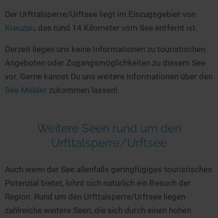
Seen in Europa
Glamping
Der Urfttalsperre/Urftsee liegt im Einzugsgebiet von
Österreich
Kreuzau
, das rund 14 Kilometer vom See entfernt ist.
Schweiz
Derzeit liegen uns keine Informationen zu touristischen
Frankreich
Angeboten oder Zugangsmöglichkeiten zu diesem See
Niederlande
vor. Gerne kannst Du uns weitere Informationen über den
Schweden
See-Melder
zukommen lassen!
Norwegen
alle Länder…
Weitere Seen rund um den
Urfttalsperre/Urftsee
Auch wenn der See allenfalls geringfügiges touristisches
Potenzial bietet, lohnt sich natürlich ein Besuch der
Region: Rund um den Urfttalsperre/Urftsee liegen
zahlreiche weitere Seen, die sich durch einen hohen