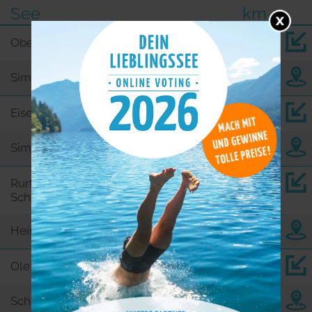
See
km
Obersee
3,7
Simmerath
Eiserbachsee
4,3
Simmerath
Rurtalsperre
5,2
Schwammenauel
Heimbach
Oleftalsperre
10,8
Schleiden