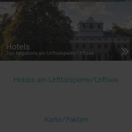
Hotels
Top Angebote am Urfttalsperre/Urftsee
Hotels am Urfttalsperre/Urftsee
Karte/Fakten