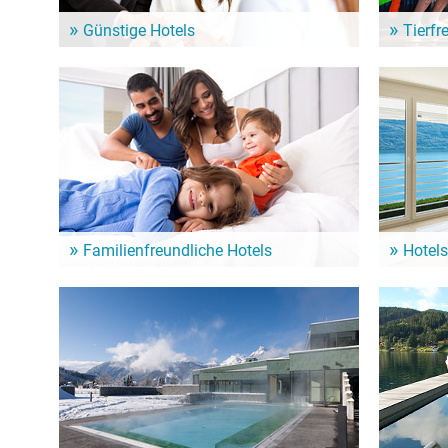
Günstige Hotels
Tierfr
In der Nähe vom Unterer Großhartmannsdorfer
Urlaub mit
Großteich warten zahlreiche Hotels für Deinen
in der Um
nächsten See-Urlaub. Günstige Hotels für ein
Großhartm
Wochenende oder länger.
vierbeinig
Familienfreundliche Hotels
Hotels
Ein Familienurlaub am See ist für Klein und Groß
Aufstehen m
das Highlight! Von diesen Hotels geht es schnell
Sehenswürd
zum Unterer Großhartmannsdorfer Großteich und
Unterer Gr
seinen zahlreichen Angeboten!
großartige