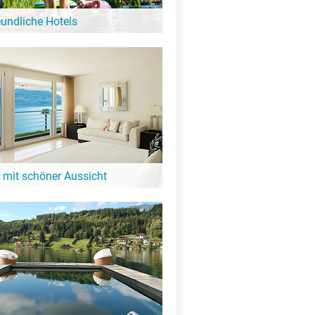
eundliche Hotels
 Hund ist hier kein Problem: Diese Hotels
gebung vom Unterer
annsdorfer Großteich heißen auch
e Gäste bei sich willkommen!
X
 mit schöner Aussicht
it Blick auf den See oder eine tolle
igkeit: Diese Hotels in der Nähe vom
oßhartmannsdorfer Großteich bieten
 Aussicht!