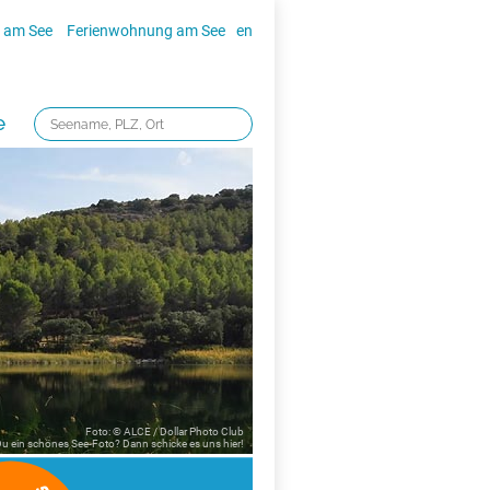
 am See
Ferienwohnung am See
en
e
Foto: © ALCE / Dollar Photo Club
 Du ein schönes See-Foto? Dann schicke es uns
hier!