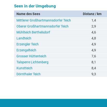
Seen in der Umgebung
Name des Sees
Distanz / km
Mittlerer Großhartmannsdorfer Teich
1,4
Oberer Großhartmannsdorfer Teich
2,9
Mühlteich Berthelsdorf
4,6
Landteich
4,8
Erzengler Teich
4,9
Erzengelteich
4,9
Grosser Hüttenteich
7,6
Talsperre Lichtenberg
8,1
Kunstteich
8,4
Dörnthaler Teich
9,3