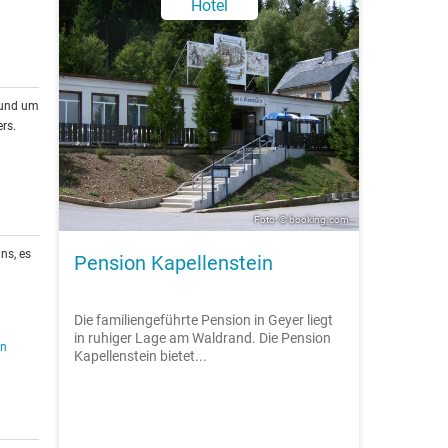
Hotel
rund um
rs.
Foto: © booking.com
ns, es
Pension Kapellenstein
Die familiengeführte Pension in Geyer liegt
in ruhiger Lage am Waldrand. Die Pension
en
Kapellenstein bietet...