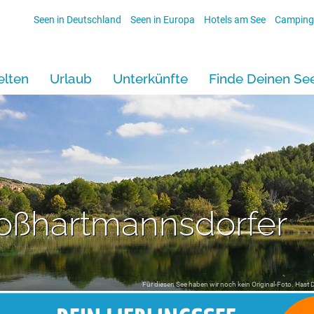
Seen in Deutschland
Seen in Europa
Hotels am See
Camping
lten
Urlaub
Unterkünfte
Finde Deinen Se
roßhartmannsdorfer
Für diesen See haben wir noch kein Original-Foto. Hast