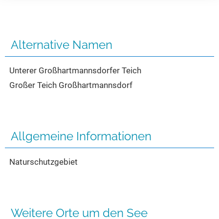
Seen in Europa
Glamping
Österreich
Schweiz
Alternative Namen
Frankreich
Unterer Großhartmannsdorfer Teich
Niederlande
Großer Teich Großhartmannsdorf
Schweden
Norwegen
alle Länder…
Allgemeine Informationen
Naturschutzgebiet
Weitere Orte um den See