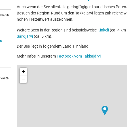
Auch wenn der See allenfalls geringfügiges touristisches Potenzia
Besuch der Region: Rund um den Takkajärvi liegen zahlreiche we
ns, es
hohen Freizeitwert auszeichnen.
Weitere Seen in der Region sind beispielsweise
Kinkeli
(ca. 4 km 
Särkijärvi
(ca. 5 km).
en
Der See liegt in folgendem Land: Finnland.
Mehr Infos in unserem
Factbook vom Takkajärvi
+
−
hweite