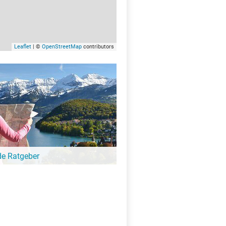
Leaflet
| ©
OpenStreetMap
contributors
de Ratgeber
-Ratgeber schreibt unsere Redaktion über
schöne Orte für Familien, für
eressierte, Strandbad-Junkies,
zer und alle anderen Seeinteressierten.