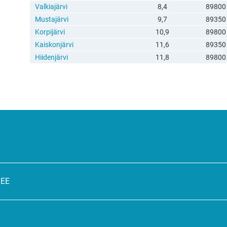
Valkiajärvi
8,4
89800
Mustajärvi
9,7
89350
Korpijärvi
10,9
89800
Kaiskonjärvi
11,6
89350
Hiidenjärvi
11,8
89800
SEE