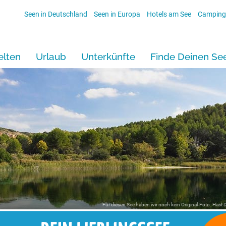
Seen in Deutschland
Seen in Europa
Hotels am See
Camping
lten
Urlaub
Unterkünfte
Finde Deinen Se
Für diesen See haben wir noch kein Original-Foto. Hast