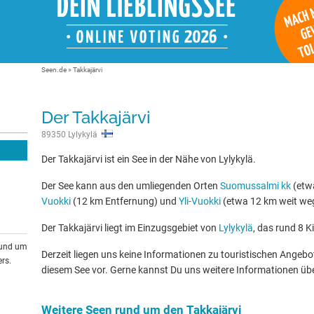
Seen.de
»
Takkajärvi
Der Takkajärvi
89350 Lylykylä
Der Takkajärvi ist ein See in der Nähe von Lylykylä.
Der See kann aus den umliegenden Orten
Suomussalmi kk
(etw
Vuokki
(12 km Entfernung) und
Yli-Vuokki
(etwa 12 km weit weg
Der Takkajärvi liegt im Einzugsgebiet von
Lylykylä
, das rund 8 K
rund um
Derzeit liegen uns keine Informationen zu touristischen Ange
rs.
diesem See vor. Gerne kannst Du uns weitere Informationen üb
Weitere Seen rund um den Takkajärvi