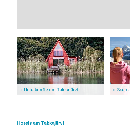
Unterkünfte am Takkajärvi
Seen.
Dem Alltag entfliehen und ein paar entspannte Tage
Im Seen.de
genießen? Hier gibt es schöne Unterkünfte in der
besonders 
Nähe vom Takkajärvi!
Freizeitint
Hundebesit
Hotels am Takkajärvi