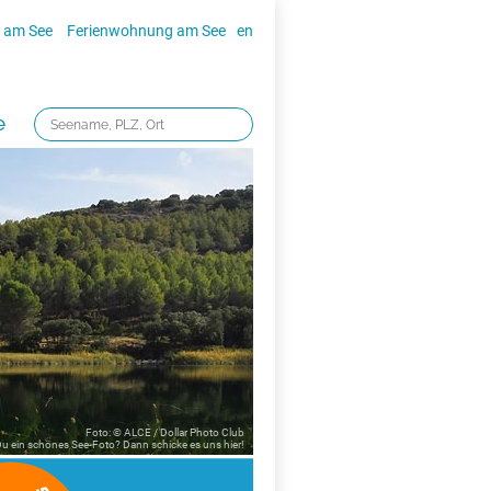
 am See
Ferienwohnung am See
en
e
Foto: © ALCE / Dollar Photo Club
 Du ein schönes See-Foto? Dann schicke es uns
hier!