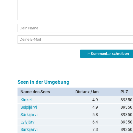
Seen in der Umgebung
Name des Sees
Distanz / km
PLZ
Kinkeli
4,9
89350
Seipijärvi
4,9
89350
Särkijärvi
5,8
89350
Lylyjärvi
6,4
89350
Särkijärvi
7,3
89350