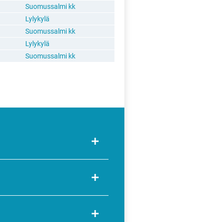
Suomussalmi kk
Lylykylä
Suomussalmi kk
Lylykylä
Suomussalmi kk