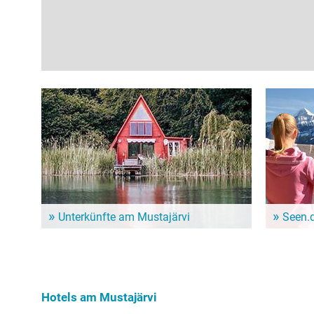
Unterkünfte am Mustajärvi
Seen.
Dem Alltag entfliehen und ein paar entspannte Tage
Im Seen.de
genießen? Hier gibt es schöne Unterkünfte in der
besonders 
Nähe vom Mustajärvi!
Freizeitint
Hundebesit
Hotels am Mustajärvi