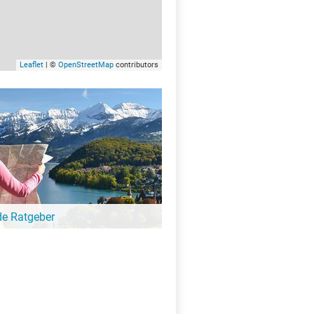
Leaflet
| ©
OpenStreetMap
contributors
de Ratgeber
-Ratgeber schreibt unsere Redaktion über
schöne Orte für Familien, für
eressierte, Strandbad-Junkies,
zer und alle anderen Seeinteressierten.