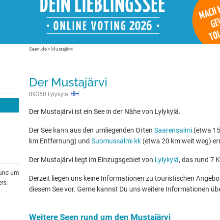
Seen.de
»
Mustajärvi
Der Mustajärvi
89350 Lylykylä
Der Mustajärvi ist ein See in der Nähe von Lylykylä.
Der See kann aus den umliegenden Orten
Saarensalmi
(etwa 15
km Entfernung) und
Suomussalmi kk
(etwa 20 km weit weg) er
Der Mustajärvi liegt im Einzugsgebiet von
Lylykylä
, das rund 7 K
rund um
Derzeit liegen uns keine Informationen zu touristischen Ange
rs.
diesem See vor. Gerne kannst Du uns weitere Informationen üb
Weitere Seen rund um den Mustajärvi