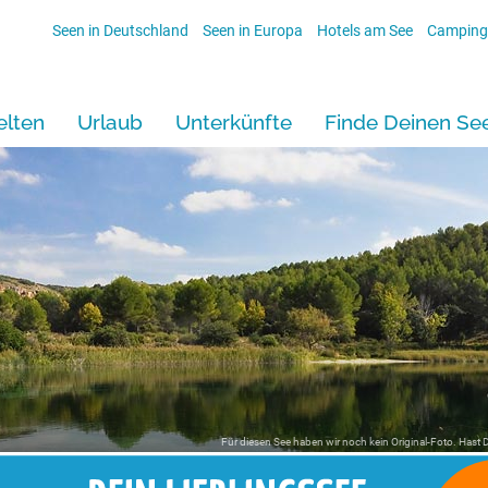
Seen in Deutschland
Seen in Europa
Hotels am See
Camping
lten
Urlaub
Unterkünfte
Finde Deinen Se
Für diesen See haben wir noch kein Original-Foto. Hast