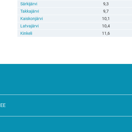
Särkijärvi
9,3
Takkajärvi
9,7
Kaiskonjärvi
10,1
Latvajärvi
10,4
Kinkeli
11,6
SEE