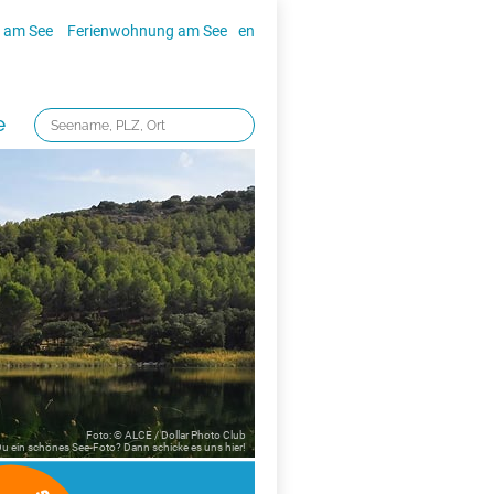
 am See
Ferienwohnung am See
en
e
Foto: © ALCE / Dollar Photo Club
 Du ein schönes See-Foto? Dann schicke es uns
hier!