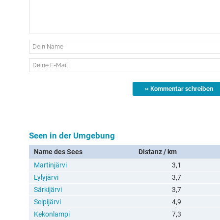
Seen in der Umgebung
Name des Sees
Distanz / km
Martinjärvi
3,1
Lylyjärvi
3,7
Särkijärvi
3,7
Seipijärvi
4,9
Kekonlampi
7,3