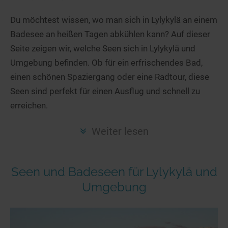
Hotels am See
Urlaub an der Küste
Radtouren am See
Finde Deinen See
Ferienwohnungen
Du möchtest wissen, wo man sich in Lylykylä an einem
Direkt am Wasser
Stand Up Paddeling
Badesee an heißen Tagen abkühlen kann? Auf dieser
Seen in Deiner Nähe
Hausboote
Unterkünfte
Kitesurfen
Seite zeigen wir, welche Seen sich in Lylykylä und
Seen in Deutschland
Camping am See
Hotels am See
Kanu- & Kajaktouren
Umgebung befinden. Ob für ein erfrischendes Bad,
Seen in Europa
Top-Hotels
Ferienwohnungen
Badeseen in Deutschland
einen schönen Spaziergang oder eine Radtour, diese
Strandbad-Verzeichnis
Top-Hotel Empfehlungen
Seen sind perfekt für einen Ausflug und schnell zu
Hausboote
Genuss pur
erreichen.
Überwachte Badestellen
Familienhotels
Camping
Wellness am See
Hunde am See
Bike-Hotels
Aktiv-Urlaub
Gourmet-Urlaub
Weiter lesen
Unsere See-Highlights
Wellness-Hotels
Kanu- & Kajak-Urlaub
Romantik Hotels
Deutschlands schönste Seen
Biohotels
Wanderurlaub
Seen und Badeseen für Lylykylä und
Top Seen nach Bundesländern
Ausgefallenes
Bikeurlaub
Umgebung
Top Seen nach Regionen
Häuser auf dem Wasser
Auszeit & Wellness
Deutschlands Lieblingsseen
Hundefreundliche Unterkünfte