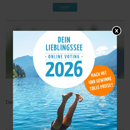
mehr
Takkajärvi
8,6 km
Der Takkajärvi liegt in der Nähe von Lylykylä.
mehr