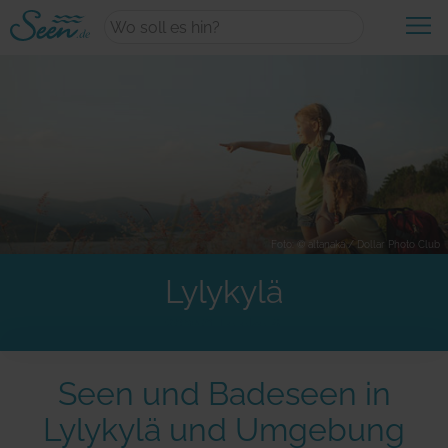
+
Wasserwelten
Neueste Themen
+
Urlaub
Kategorie Übersicht
Aktiv & Sport
Foto: © altanaka / Dollar Photo Club
Urlaubsangebote
Erlebnisse am Wasser
Lylykylä
+
Unterkünfte
Aktuelle Angebote
Die perfekte Auszeit
89350 Lylykylä,
Top-Reiseziele
Magische Orte
Unterkünfte am Wasser
Familienurlaub
Seen und Badeseen in
Draußen aktiv
+
Finde deinen See
Unterkünfte am See
Hausboot-Urlaub
Lylykylä und Umgebung
Wandern am See