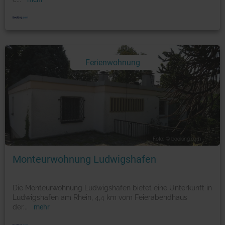
Ferienwohnung
Foto: © booking.com
Monteurwohnung Ludwigshafen
Die Monteurwohnung Ludwigshafen bietet eine Unterkunft in
Ludwigshafen am Rhein, 4,4 km vom Feierabendhaus
der
...
mehr