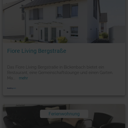
Foto: © booking.com
Fiore Living Bergstraße
Das Fiore Living Bergstraße in Bickenbach bietet ein
Restaurant, eine Gemeinschaftslounge und einen Garten.
Ma
...
mehr
Ferienwohnung