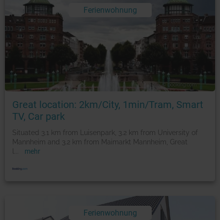
Ferienwohnung
Foto: © booking.com
Great location: 2km/City, 1min/Tram, Smart
TV, Car park
Situated 3.1 km from Luisenpark, 3.2 km from University of
Mannheim and 3.2 km from Maimarkt Mannheim, Great
l
...
mehr
Ferienwohnung