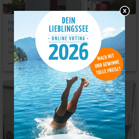
Foto: © booking.com
Ferienhaus: Familienunterkunft bis zu 12
Personen - [#125273]
Ferienhaus: Die Familienunterkunft bis zu 12 Personen
-33#125273] befindet sich in Bensheim, 7 km von der
Abte
...
mehr
Ferienwohnung
Foto: © booking.com