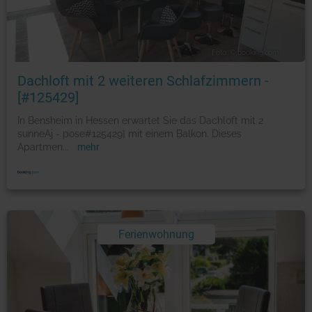
Foto: © booking.com
Dachloft mit 2 weiteren Schlafzimmern -
[#125429]
In Bensheim in Hessen erwartet Sie das Dachloft mit 2
sunneAj - pose#125429] mit einem Balkon. Dieses
Apartmen
...
mehr
Ferienwohnung