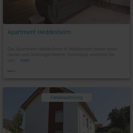
Foto: © booking.com
Apartment Heddesheim
Das Apartment Heddesheim in Heddesheim bietet einen
Garten und Grillmöglichkeiten. Darmstadt erreichen Sie
von
...
mehr
Ferienwohnung