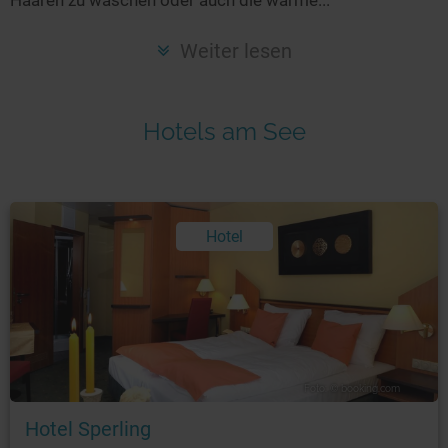
Seen in Europa
Glamping
Österreich
Weiter lesen
Schweiz
Frankreich
Hotels am See
Niederlande
Schweden
Norwegen
Hotel
alle Länder…
Foto: © booking.com
Hotel Sperling