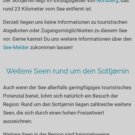
Der Sottjørnin liegt im Einzugsgebiet von
Nordberg
, das
Seen in Europa
Glamping
rund 23 Kilometer vom See entfernt ist.
Österreich
Derzeit liegen uns keine Informationen zu touristischen
Schweiz
Angeboten oder Zugangsmöglichkeiten zu diesem See
Frankreich
vor. Gerne kannst Du uns weitere Informationen über den
Niederlande
See-Melder
zukommen lassen!
Schweden
Norwegen
Weitere Seen rund um den Sottjørnin
alle Länder…
Auch wenn der See allenfalls geringfügiges touristisches
Potenzial bietet, lohnt sich natürlich ein Besuch der
Region: Rund um den Sottjørnin liegen zahlreiche weitere
Seen, die sich durch einen hohen Freizeitwert
auszeichnen.
Weitere Seen in der Region sind beispielsweise