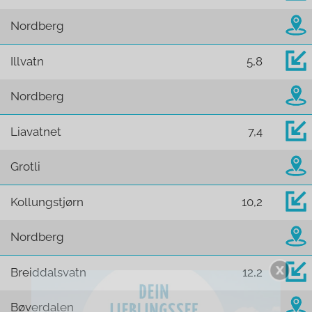
Nordberg
Illvatn
5,8
Nordberg
Liavatnet
7,4
Grotli
Kollungstjørn
10,2
Nordberg
Breiddalsvatn
12,2
Bøverdalen