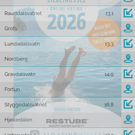
Rauddalsvatnet
13,1
Grotli
Lundadalsvatn
13,3
Nordberg
Gravdalsvatn
14,9
Fortun
Styggedalsvatnet
16,8
Hjelledalen