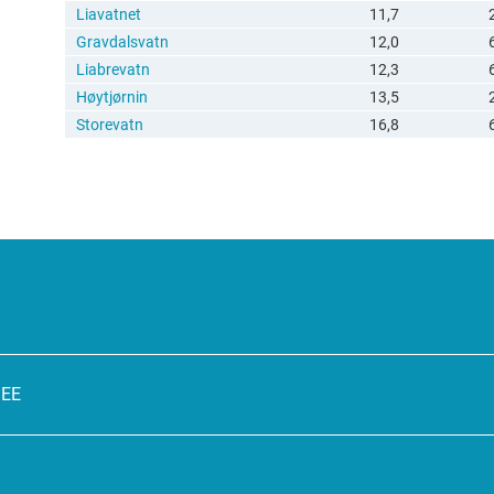
Liavatnet
11,7
Gravdalsvatn
12,0
Liabrevatn
12,3
Høytjørnin
13,5
Storevatn
16,8
SEE