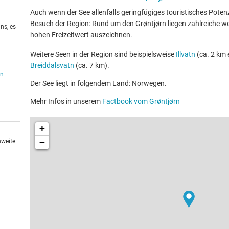
Auch wenn der See allenfalls geringfügiges touristisches Potenzia
Besuch der Region: Rund um den Grøntjørn liegen zahlreiche wei
ns, es
hohen Freizeitwert auszeichnen.
Weitere Seen in der Region sind beispielsweise
Illvatn
(ca. 2 km 
Breiddalsvatn
(ca. 7 km).
en
Der See liegt in folgendem Land: Norwegen.
Mehr Infos in unserem
Factbook vom Grøntjørn
+
−
hweite