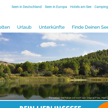
Seen in Deutschland
Seen in Europa
Hotels am See
Camping
lten
Urlaub
Unterkünfte
Finde Deinen Se
Für diesen See haben wir noch kein Original-Foto. Hast