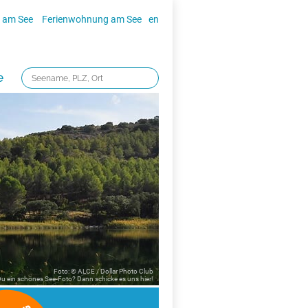
 am See
Ferienwohnung am See
en
e
Foto: © ALCE / Dollar Photo Club
 Du ein schönes See-Foto? Dann schicke es uns
hier!