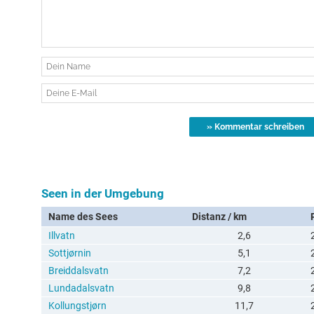
Seen in der Umgebung
Name des Sees
Distanz / km
Illvatn
2,6
Sottjørnin
5,1
Breiddalsvatn
7,2
Lundadalsvatn
9,8
Kollungstjørn
11,7