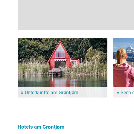
Unterkünfte am Grøntjørn
Seen.
Dem Alltag entfliehen und ein paar entspannte Tage
Im Seen.de
genießen? Hier gibt es schöne Unterkünfte in der
besonders 
Nähe vom Grøntjørn!
Freizeitint
Hundebesit
Hotels am Grøntjørn