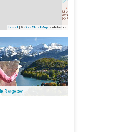
Leaflet
| ©
OpenStreetMap
contributors
de Ratgeber
-Ratgeber schreibt unsere Redaktion über
schöne Orte für Familien, für
eressierte, Strandbad-Junkies,
zer und alle anderen Seeinteressierten.