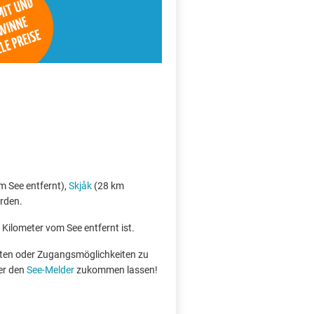
 See entfernt),
Skjåk
(28 km
rden.
 Kilometer vom See entfernt ist.
boten oder Zugangsmöglichkeiten zu
er den
See-Melder
zukommen lassen!