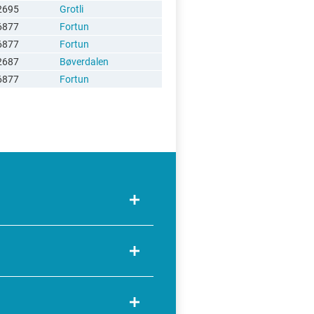
2695
Grotli
6877
Fortun
6877
Fortun
2687
Bøverdalen
6877
Fortun