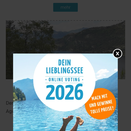
mehr
Revsvatnet
256,3 km
Der Revsvatnet liegt in der Nähe von Valle in Aust-
Agder.
mehr