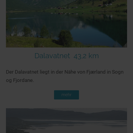
Seen in Europa
Glamping
Österreich
Schweiz
Frankreich
Niederlande
Schweden
Dalavatnet
43,2 km
Norwegen
Der Dalavatnet liegt in der Nähe von Fjærland in Sogn
alle Länder…
og Fjordane.
mehr