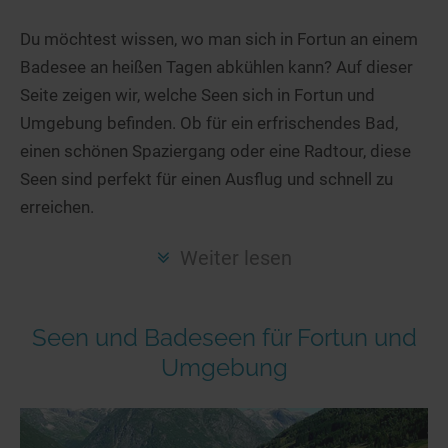
Hotels am See
Urlaub an der Küste
Radtouren am See
Finde Deinen See
Ferienwohnungen
Du möchtest wissen, wo man sich in Fortun an einem
Direkt am Wasser
Stand Up Paddeling
Badesee an heißen Tagen abkühlen kann? Auf dieser
Seen in Deiner Nähe
Hausboote
Unterkünfte
Kitesurfen
Seite zeigen wir, welche Seen sich in Fortun und
Seen in Deutschland
Camping am See
Hotels am See
Kanu- & Kajaktouren
Umgebung befinden. Ob für ein erfrischendes Bad,
Seen in Europa
Top-Hotels
Ferienwohnungen
Badeseen in Deutschland
einen schönen Spaziergang oder eine Radtour, diese
Strandbad-Verzeichnis
Top-Hotel Empfehlungen
Seen sind perfekt für einen Ausflug und schnell zu
Hausboote
Genuss pur
erreichen.
Überwachte Badestellen
Familienhotels
Camping
Wellness am See
Hunde am See
Bike-Hotels
Aktiv-Urlaub
Gourmet-Urlaub
Weiter lesen
Unsere See-Highlights
Wellness-Hotels
Kanu- & Kajak-Urlaub
Romantik Hotels
Deutschlands schönste Seen
Biohotels
Wanderurlaub
Seen und Badeseen für Fortun und
Top Seen nach Bundesländern
Ausgefallenes
Bikeurlaub
Umgebung
Top Seen nach Regionen
Häuser auf dem Wasser
Auszeit & Wellness
Deutschlands Lieblingsseen
Hundefreundliche Unterkünfte