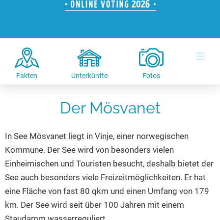
Hotels am See
Urlaub an der Küste
Radtouren am See
Finde Deinen See
Ferienwohnungen
Direkt am Wasser
Stand Up Paddeling
Seen in Deiner Nähe
Hausboote
Unterkünfte
Kitesurfen
≡
Seen in Deutschland
Camping am See
Hotels am See
Kanu- & Kajaktouren
Seen in Europa
Top-Hotels
Ferienwohnungen
Badeseen in Deutschland
Fakten
Unterkünfte
Fotos
Strandbad-Verzeichnis
Top-Hotel Empfehlungen
Hausboote
Genuss pur
Überwachte Badestellen
Der Mösvanet
Familienhotels
Camping
Wellness am See
Hunde am See
Bike-Hotels
Aktiv-Urlaub
Gourmet-Urlaub
In See Mösvanet liegt in Vinje, einer norwegischen
Unsere See-Highlights
Wellness-Hotels
Kanu- & Kajak-Urlaub
Romantik Hotels
Kommune. Der See wird von besonders vielen
Deutschlands schönste Seen
Biohotels
Wanderurlaub
Einheimischen und Touristen besucht, deshalb bietet der
Top Seen nach Bundesländern
Ausgefallenes
Bikeurlaub
See auch besonders viele Freizeitmöglichkeiten. Er hat
Top Seen nach Regionen
Häuser auf dem Wasser
eine Fläche von fast 80 qkm und einen Umfang von 179
Auszeit & Wellness
km. Der See wird seit über 100 Jahren mit einem
Deutschlands Lieblingsseen
Hundefreundliche Unterkünfte
Staudamm wasserreguliert.