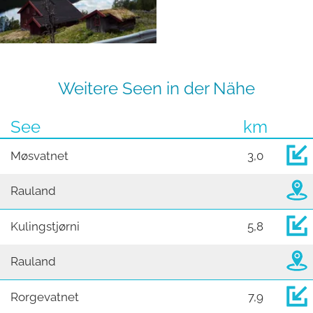
Weitere Seen in der Nähe
See
km
Møsvatnet
3,0
Rauland
Kulingstjørni
5,8
Rauland
Rorgevatnet
7,9