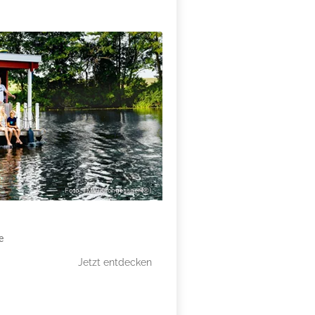
X
Foto: TMV/Kirchgessner (©)
e
Jetzt entdecken