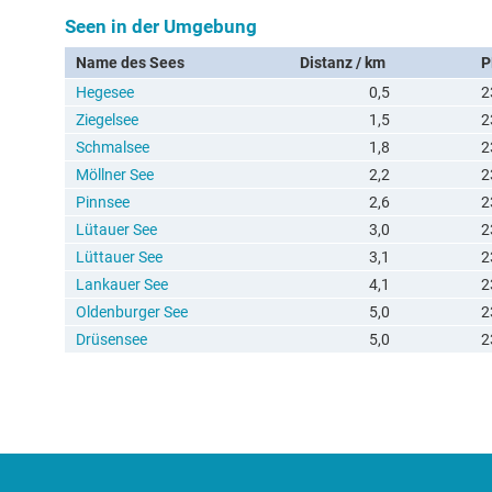
Seen in der Umgebung
Name des Sees
Distanz / km
P
Hegesee
0,5
2
Ziegelsee
1,5
2
Schmalsee
1,8
2
Möllner See
2,2
2
Pinnsee
2,6
2
Lütauer See
3,0
2
Lüttauer See
3,1
2
Lankauer See
4,1
2
Oldenburger See
5,0
2
Drüsensee
5,0
2