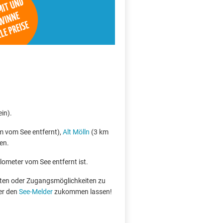
in).
m vom See entfernt),
Alt Mölln
(3 km
en.
ilometer vom See entfernt ist.
boten oder Zugangsmöglichkeiten zu
er den
See-Melder
zukommen lassen!