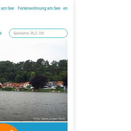
 am See
Ferienwohnung am See
en
e
Foto: Hans-Jürgen Koch