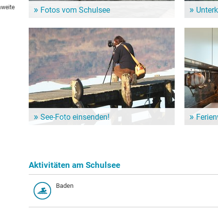
hweite
Fotos vom Schulsee
Unter
Ein Bild sagt mehr als tausend Worte: In unserer
Dem Alltag
Bildergalerie zeigt sich das Schulsee von seiner
genießen? 
schönsten Seite.
Nähe vom 
See-Foto einsenden!
Ferie
Du hast schöne Fotos vom Schulsee? Dann teile sie
Für einen l
mit anderen Besuchern! Sende uns Deine Bilder an
Ferienwohn
redaktion@seen.de.
Unterkunft
Aktivitäten am Schulsee
Baden