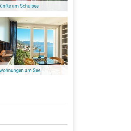
künfte am Schulsee
 entfliehen und ein paar entspannte Tage
Hier gibt es schöne Unterkünfte in der
Schulsee!
nwohnungen am See
ängeren Aufenthalt ist eine
ung oder Ferienhaus die perfekte
. Finde Ferienwohnungen am Schulsee.