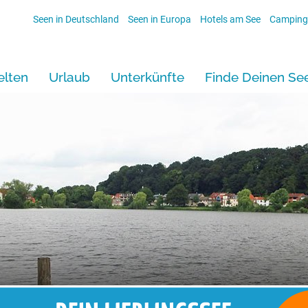
Seen in Deutschland
Seen in Europa
Hotels am See
Camping
lten
Urlaub
Unterkünfte
Finde Deinen Se