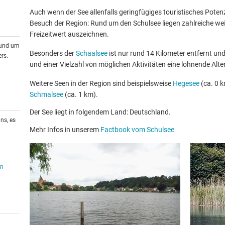
Auch wenn der See allenfalls geringfügiges touristisches Potenzia
Besuch der Region: Rund um den Schulsee liegen zahlreiche wei
Freizeitwert auszeichnen.
rund um
Besonders der
Schaalsee
ist nur rund 14 Kilometer entfernt un
rs.
und einer Vielzahl von möglichen Aktivitäten eine lohnende Alte
Weitere Seen in der Region sind beispielsweise
Hegesee
(ca. 0 k
Schmalsee
(ca. 1 km).
Der See liegt in folgendem Land: Deutschland.
ns, es
Mehr Infos in unserem
Factbook vom Schulsee
en