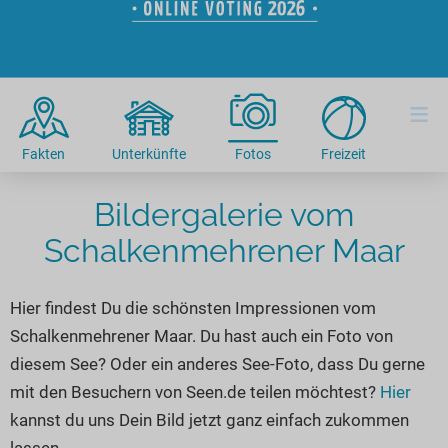
Hotels am See
Urlaub an der Küste
Radtouren am See
Finde Deinen See
Ferienwohnungen
Direkt am Wasser
Stand Up Paddeling
Seen in Deiner Nähe
Hausboote
Unterkünfte
Kitesurfen
≡
Seen in Deutschland
Camping am See
Hotels am See
Kanu- & Kajaktouren
Seen in Europa
Top-Hotels
Ferienwohnungen
Badeseen in Deutschland
Fakten
Unterkünfte
Fotos
Freizeit
Strandbad-Verzeichnis
Top-Hotel Empfehlungen
Hausboote
Genuss pur
Bildergalerie vom
Überwachte Badestellen
Familienhotels
Camping
Wellness am See
Schalkenmehrener Maar
Hunde am See
Bike-Hotels
Aktiv-Urlaub
Gourmet-Urlaub
Unsere See-Highlights
Wellness-Hotels
Kanu- & Kajak-Urlaub
Romantik Hotels
Hier findest Du die schönsten Impressionen vom
Deutschlands schönste Seen
Biohotels
Wanderurlaub
Schalkenmehrener Maar. Du hast auch ein Foto von
Top Seen nach Bundesländern
Ausgefallenes
Bikeurlaub
diesem See? Oder ein anderes See-Foto, dass Du gerne
Top Seen nach Regionen
Häuser auf dem Wasser
Auszeit & Wellness
mit den Besuchern von Seen.de teilen möchtest?
Hier
Deutschlands Lieblingsseen
kannst du uns Dein Bild jetzt ganz einfach zukommen
Hundefreundliche Unterkünfte
lassen.