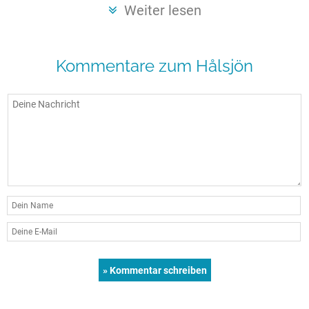
Seen in Europa
Glamping
Weiter lesen
Österreich
Schweiz
Kommentare zum Hålsjön
Frankreich
Niederlande
Schweden
Norwegen
alle Länder…