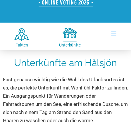
Hotels am See
Urlaub an der Küste
Radtouren am See
Finde Deinen See
Ferienwohnungen
Direkt am Wasser
Stand Up Paddeling
Seen in Deiner Nähe
Hausboote
Unterkünfte
Kitesurfen
≡
Seen in Deutschland
Camping am See
Hotels am See
Kanu- & Kajaktouren
Seen in Europa
Top-Hotels
Ferienwohnungen
Badeseen in Deutschland
Fakten
Unterkünfte
Strandbad-Verzeichnis
Top-Hotel Empfehlungen
Hausboote
Genuss pur
Unterkünfte am Hålsjön
Überwachte Badestellen
Familienhotels
Camping
Wellness am See
Hunde am See
Bike-Hotels
Aktiv-Urlaub
Gourmet-Urlaub
Fast genauso wichtig wie die Wahl des Urlaubsortes ist
Unsere See-Highlights
Wellness-Hotels
Kanu- & Kajak-Urlaub
Romantik Hotels
es, die perfekte Unterkunft mit Wohlfühl-Faktor zu finden.
Deutschlands schönste Seen
Biohotels
Wanderurlaub
Ein Ausgangspunkt für Wanderungen oder
Top Seen nach Bundesländern
Ausgefallenes
Bikeurlaub
Fahrradtouren um den See, eine erfrischende Dusche, um
sich nach einem Tag am Strand den Sand aus den
Top Seen nach Regionen
Häuser auf dem Wasser
Auszeit & Wellness
Haaren zu waschen oder auch die warme...
Deutschlands Lieblingsseen
Hundefreundliche Unterkünfte