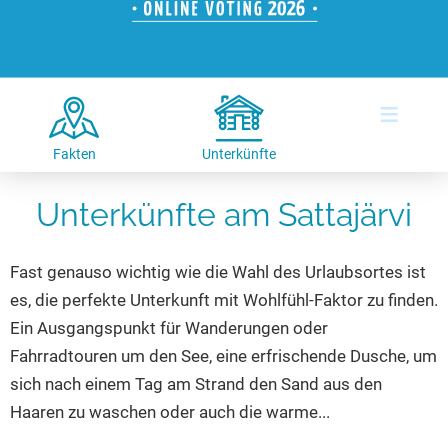
Hotels am See
Urlaub an der Küste
Radtouren am See
Finde Deinen See
Ferienwohnungen
Direkt am Wasser
Stand Up Paddeling
Seen in Deiner Nähe
Hausboote
Unterkünfte
Kitesurfen
≡
Seen in Deutschland
Camping am See
Hotels am See
Kanu- & Kajaktouren
Seen in Europa
Top-Hotels
Ferienwohnungen
Badeseen in Deutschland
Fakten
Unterkünfte
Strandbad-Verzeichnis
Top-Hotel Empfehlungen
Hausboote
Genuss pur
Unterkünfte am Sattajärvi
Überwachte Badestellen
Familienhotels
Camping
Wellness am See
Hunde am See
Bike-Hotels
Aktiv-Urlaub
Gourmet-Urlaub
Fast genauso wichtig wie die Wahl des Urlaubsortes ist
Unsere See-Highlights
Wellness-Hotels
Kanu- & Kajak-Urlaub
Romantik Hotels
es, die perfekte Unterkunft mit Wohlfühl-Faktor zu finden.
Deutschlands schönste Seen
Biohotels
Wanderurlaub
Ein Ausgangspunkt für Wanderungen oder
Top Seen nach Bundesländern
Ausgefallenes
Bikeurlaub
Fahrradtouren um den See, eine erfrischende Dusche, um
sich nach einem Tag am Strand den Sand aus den
Top Seen nach Regionen
Häuser auf dem Wasser
Auszeit & Wellness
Haaren zu waschen oder auch die warme...
Deutschlands Lieblingsseen
Hundefreundliche Unterkünfte