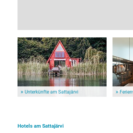
Unterkünfte am Sattajärvi
Ferie
Dem Alltag entfliehen und ein paar entspannte Tage
Für einen l
genießen? Hier gibt es schöne Unterkünfte in der
Ferienwohn
Nähe vom Sattajärvi!
Unterkunft
Hotels am Sattajärvi