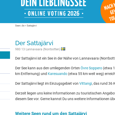
Seen.de
»
Sattajärvi
Der Sattajärvi
980 13 Lannavaara (Norrbotten)
Der Sattajärvi ist ein See in der Nähe von Lannavaara (Norrbott
Der See kann aus den umliegenden Orten
Övre Soppero
(etwa 1
km Entfernung) und
Karesuando
(etwa 55 km weit weg) erreic
Der Sattajärvi liegt im Einzugsgebiet von
Vittangi
, das rund 36 
Derzeit liegen uns keine Informationen zu touristischen Ange
diesem See vor. Gerne kannst Du uns weitere Informationen üb
Weitere Seen rund um den Sattajärvi