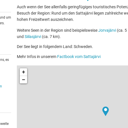
Auch wenn der See allenfalls geringfügiges touristisches Potenzia
Besuch der Region: Rund um den Sattajärvi liegen zahlreiche wei
rund um
hohen Freizeitwert auszeichnen.
rs.
Weitere Seen in der Region sind beispielsweise
Jorvajärvi
(ca. 5
und
Siilasjärvi
(ca. 7 km).
Der See liegt in folgendem Land: Schweden.
Mehr Infos in unserem
Factbook vom Sattajärvi
ns, es
+
−
en
hweite