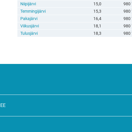
Niipijärvi
15,0
980 
Temmingijärvi
15,3
980 
Pakajärvi
16,4
980 
Viikusjärvi
18,1
980 
Tulusjärvi
18,3
980 
SEE