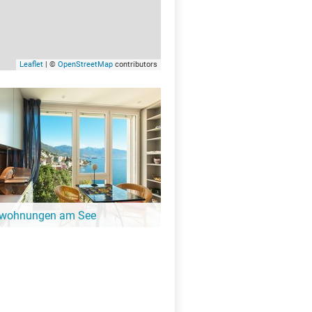
Leaflet
| ©
OpenStreetMap
contributors
nwohnungen am See
ängeren Aufenthalt ist eine
ung oder Ferienhaus die perfekte
. Finde Ferienwohnungen am Sattajärvi.