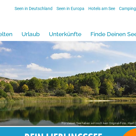
Seen in Deutschland
Seen in Europa
Hotels am See
Camping
lten
Urlaub
Unterkünfte
Finde Deinen Se
Für diesen See haben wir noch kein Original-Foto. Hast