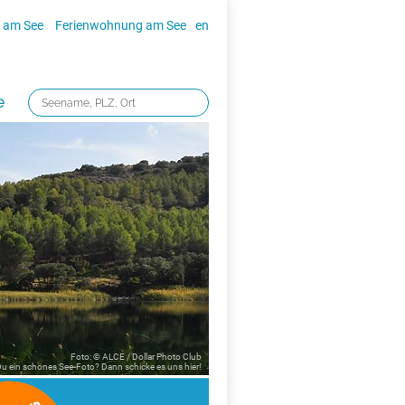
 am See
Ferienwohnung am See
en
e
Foto: © ALCE / Dollar Photo Club
 Du ein schönes See-Foto? Dann schicke es uns
hier!