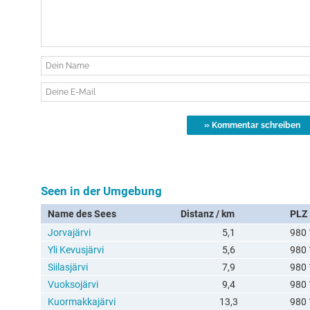
Seen in der Umgebung
Name des Sees
Distanz / km
PLZ
Jorvajärvi
5,1
980 
Yli Kevusjärvi
5,6
980 
Siilasjärvi
7,9
980 
Vuoksojärvi
9,4
980 
Kuormakkajärvi
13,3
980 