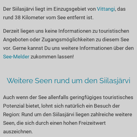
Seen in Europa
Glamping
Der Siilasjärvi liegt im Einzugsgebiet von
Vittangi
, das
Österreich
rund 38 Kilometer vom See entfernt ist.
Schweiz
Derzeit liegen uns keine Informationen zu touristischen
Frankreich
Angeboten oder Zugangsmöglichkeiten zu diesem See
Niederlande
vor. Gerne kannst Du uns weitere Informationen über den
Schweden
See-Melder
zukommen lassen!
Norwegen
alle Länder…
Weitere Seen rund um den Siilasjärvi
Auch wenn der See allenfalls geringfügiges touristisches
Potenzial bietet, lohnt sich natürlich ein Besuch der
Region: Rund um den Siilasjärvi liegen zahlreiche weitere
Seen, die sich durch einen hohen Freizeitwert
auszeichnen.