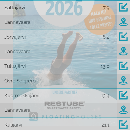
Sattajärvi
7,9
Lannavaara
Jorvajärvi
8,2
Lannavaara
Tulusjärvi
13,0
Övre Soppero
Kuormakkajärvi
13,4
Lannavaara
Kulijärvi
21,1