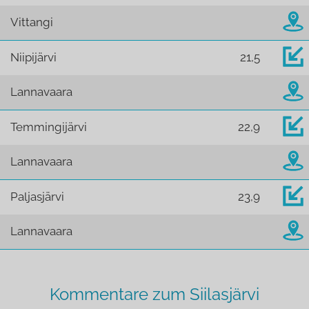
Vittangi
Niipijärvi
21,5
Lannavaara
Temmingijärvi
22,9
Lannavaara
Paljasjärvi
23,9
Lannavaara
Kommentare zum Siilasjärvi