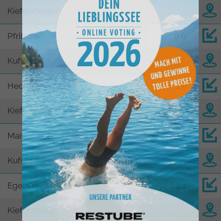
Kiefersfelden
Pfrillsee
0,6
Kufstein
Hechtsee
1,5
Kiefersfelden
Maistaller Lacke
1,7
Kufstein
Egelsee
2,1
Kiefersfelden