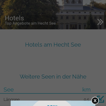
Hotels
Top Angebote am Hecht See
Hotels am Hecht See
Weitere Seen in der Nähe
See
km
Längsee
0,5