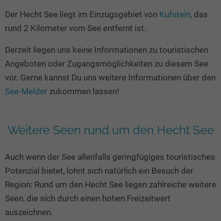
Seen in Europa
Glamping
Der Hecht See liegt im Einzugsgebiet von
Kufstein
, das
Österreich
rund 2 Kilometer vom See entfernt ist.
Schweiz
Derzeit liegen uns keine Informationen zu touristischen
Frankreich
Angeboten oder Zugangsmöglichkeiten zu diesem See
Niederlande
vor. Gerne kannst Du uns weitere Informationen über den
Schweden
See-Melder
zukommen lassen!
Norwegen
alle Länder…
Weitere Seen rund um den Hecht See
Auch wenn der See allenfalls geringfügiges touristisches
Potenzial bietet, lohnt sich natürlich ein Besuch der
Region: Rund um den Hecht See liegen zahlreiche weitere
Seen, die sich durch einen hohen Freizeitwert
auszeichnen.