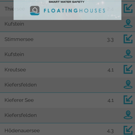
Thiersee
2,4
Kufstein
Stimmersee
3,3
Kufstein
Kreutsee
4,1
Kiefersfelden
Kieferer See
4,1
Kiefersfelden
Hödenauersee
4,3