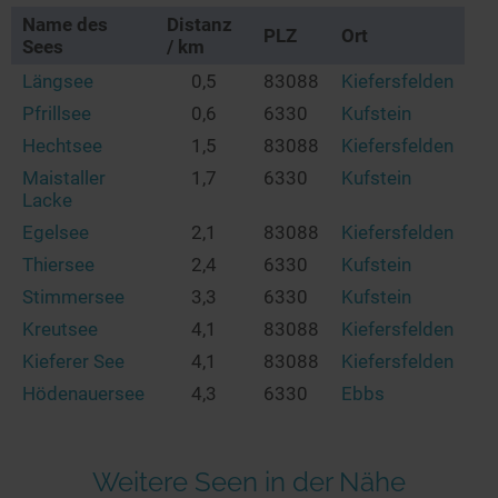
Name des
Distanz
PLZ
Ort
Sees
/ km
Längsee
0,5
83088
Kiefersfelden
Pfrillsee
0,6
6330
Kufstein
Hechtsee
1,5
83088
Kiefersfelden
Maistaller
1,7
6330
Kufstein
Lacke
Egelsee
2,1
83088
Kiefersfelden
Thiersee
2,4
6330
Kufstein
Stimmersee
3,3
6330
Kufstein
Kreutsee
4,1
83088
Kiefersfelden
Kieferer See
4,1
83088
Kiefersfelden
Hödenauersee
4,3
6330
Ebbs
Weitere Seen in der Nähe