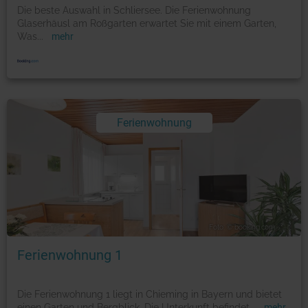
Die beste Auswahl in Schliersee. Die Ferienwohnung
Glaserhäusl am Roßgarten erwartet Sie mit einem Garten,
Was
...
mehr
Ferienwohnung
Foto: © booking.com
Ferienwohnung 1
Die Ferienwohnung 1 liegt in Chieming in Bayern und bietet
einen Garten und Bergblick. Die Unterkunft befindet
...
mehr