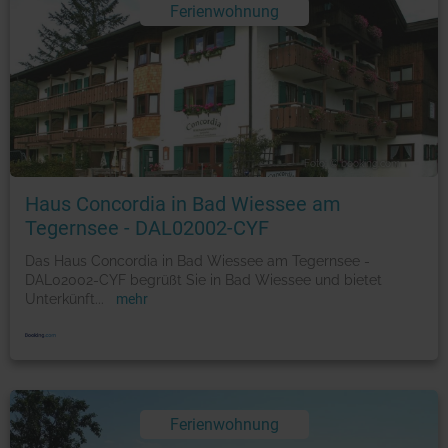
Ferienwohnung
Foto: © booking.com
Haus Concordia in Bad Wiessee am
Tegernsee - DAL02002-CYF
Das Haus Concordia in Bad Wiessee am Tegernsee -
DAL02002-CYF begrüßt Sie in Bad Wiessee und bietet
Unterkünft
...
mehr
Ferienwohnung