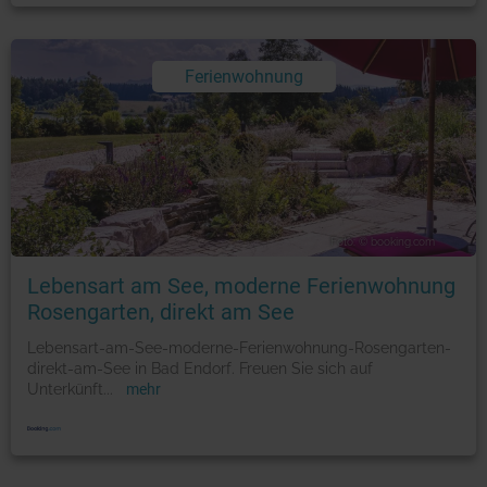
Ferienwohnung
Foto: © booking.com
Lebensart am See, moderne Ferienwohnung
Rosengarten, direkt am See
Lebensart-am-See-moderne-Ferienwohnung-Rosengarten-
direkt-am-See in Bad Endorf. Freuen Sie sich auf
Unterkünft
...
mehr