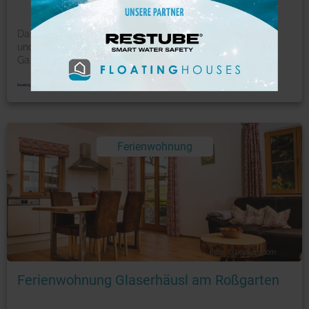
Das Lea am See bietet eine Terrasse, kostenfreies WLAN
und Gartenblick. Dieses Apartment verfügt über einen
Ga
...
mehr
Ferienwohnung
Foto: © booking.com
Ferienwohnung Glaserhäusl am Roßgarten