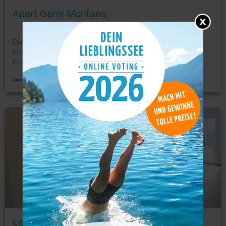
Apart Garni Montana
Die beste Auswahl in Pertisau. Das moderne Apart Garni
Montana befindet sich im Zentrum von Pertisau, direkt
n
...
mehr
Ferienwohnung
Foto: © booking.com
Lea am See