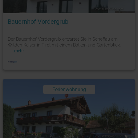
Foto: © booking.com
Bauernhof Vordergrub
Der Bauernhof Vordergrub erwartet Sie in Scheffau am
Wilden Kaiser in Tirol mit einem Balkon und Gartenblick.
...
mehr
Ferienwohnung
Foto: © booking.com