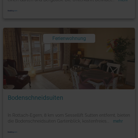
Ferienwohnung
Foto: © booking.com
Bodenschneidsuiten
In Rottach-Egern, 8 km vom Sessellift Sutten entfernt, bieten
die Bodenschneidsuiten Gartenblick, kostenfreies
...
mehr