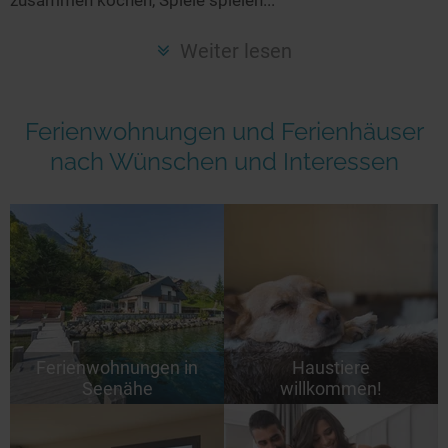
Seen in Europa
Glamping
Österreich
Weiter lesen
Schweiz
Frankreich
Ferienwohnungen und Ferienhäuser
Niederlande
nach Wünschen und Interessen
Schweden
Norwegen
alle Länder…
Ferienwohnungen in
Haustiere
Seenähe
willkommen!