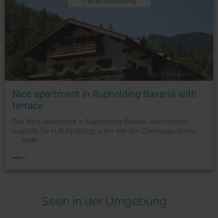
Ferienwohnung
Foto: © booking.com
Nice apartment in Rupholding Bavaria with
terrace
Das Nice apartment in Rupholding Bavaria with terrace
begrüßt Sie in Ruhpolding, 2 km von der Chiemgau-Arena,
...
mehr
Seen in der Umgebung