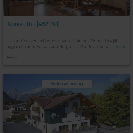
Foto: © booking.com
Neureuth - [#58193]
In Bad Wiessee in Bayern erwartet Sie das Neureuth - [# °
193] mit einem Balkon und Bergblick. Die Privatparkp
...
mehr
Ferienwohnung
Foto: © booking.com