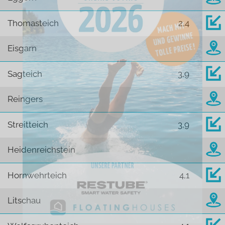
Thomasteich
2,4
Eisgarn
Sagteich
3,9
Reingers
Streitteich
3,9
Heidenreichstein
Hornwehrteich
4,1
Litschau