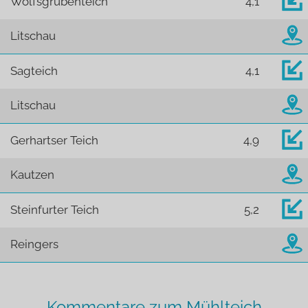
Wolfsgrubenteich
4,1
Litschau
Sagteich
4,1
Litschau
Gerhartser Teich
4,9
Kautzen
Steinfurter Teich
5,2
Reingers
Kommentare zum Mühlteich