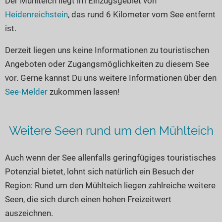
Der Mühlteich liegt im Einzugsgebiet von
Seen in Europa
Glamping
Heidenreichstein
, das rund 6 Kilometer vom See entfernt
Österreich
ist.
Schweiz
Derzeit liegen uns keine Informationen zu touristischen
Frankreich
Angeboten oder Zugangsmöglichkeiten zu diesem See
Niederlande
vor. Gerne kannst Du uns weitere Informationen über den
Schweden
See-Melder
zukommen lassen!
Norwegen
alle Länder…
Weitere Seen rund um den Mühlteich
Auch wenn der See allenfalls geringfügiges touristisches
Potenzial bietet, lohnt sich natürlich ein Besuch der
Region: Rund um den Mühlteich liegen zahlreiche weitere
Seen, die sich durch einen hohen Freizeitwert
auszeichnen.