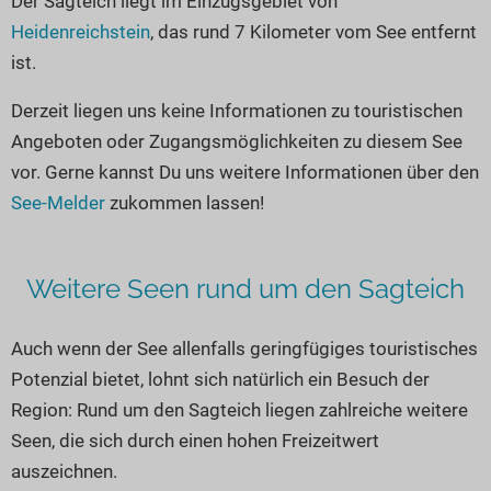
Der Sagteich liegt im Einzugsgebiet von
Seen in Europa
Glamping
Heidenreichstein
, das rund 7 Kilometer vom See entfernt
Österreich
ist.
Schweiz
Derzeit liegen uns keine Informationen zu touristischen
Frankreich
Angeboten oder Zugangsmöglichkeiten zu diesem See
Niederlande
vor. Gerne kannst Du uns weitere Informationen über den
Schweden
See-Melder
zukommen lassen!
Norwegen
alle Länder…
Weitere Seen rund um den Sagteich
Auch wenn der See allenfalls geringfügiges touristisches
Potenzial bietet, lohnt sich natürlich ein Besuch der
Region: Rund um den Sagteich liegen zahlreiche weitere
Seen, die sich durch einen hohen Freizeitwert
auszeichnen.