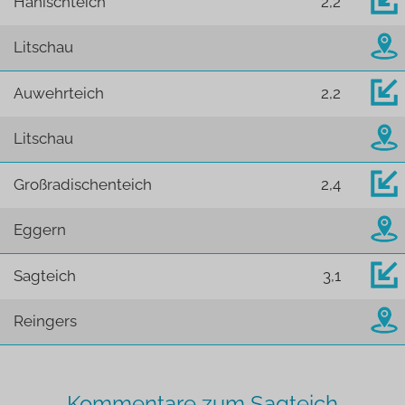
Hanischteich
2,2
Litschau
Auwehrteich
2,2
Litschau
Großradischenteich
2,4
Eggern
Sagteich
3,1
Reingers
Kommentare zum Sagteich