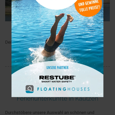
Silber See
151,0 km
Der Silber See liegt in der Nähe von Malšova Lhota.
mehr
Ferienunterkünfte in Kautzen
Durchstöbere unsere Auswahl an schönen und