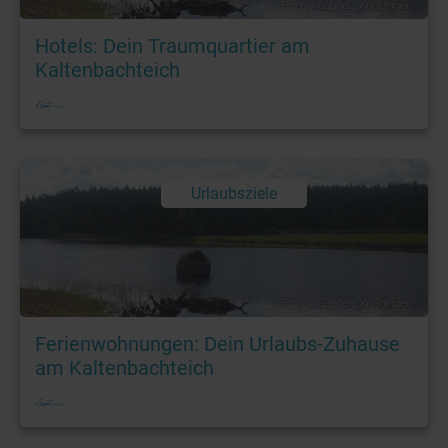
Foto: © Gabriele Kneidinger
Hotels: Dein Traumquartier am
Kaltenbachteich
Urlaubsziele
Foto: © Gabriele Kneidinger
Ferienwohnungen: Dein Urlaubs-Zuhause
am Kaltenbachteich