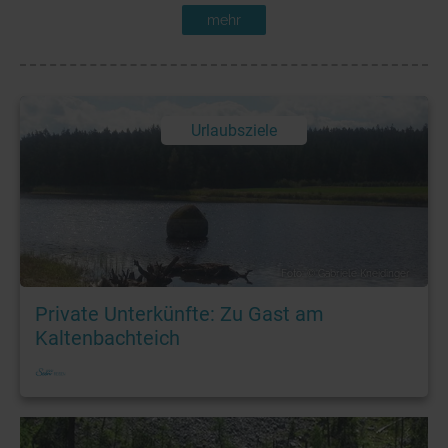
mehr
Urlaubsziele
Foto: © Gabriele Kneidinger
Private Unterkünfte: Zu Gast am
Kaltenbachteich