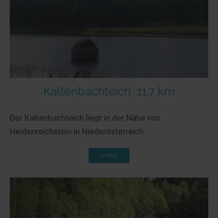
Seen in Europa
Glamping
Österreich
Schweiz
Frankreich
Niederlande
Schweden
Kaltenbachteich
11,7 km
Norwegen
Der Kaltenbachteich liegt in der Nähe von
alle Länder…
Heidenreichstein in Niederösterreich.
mehr