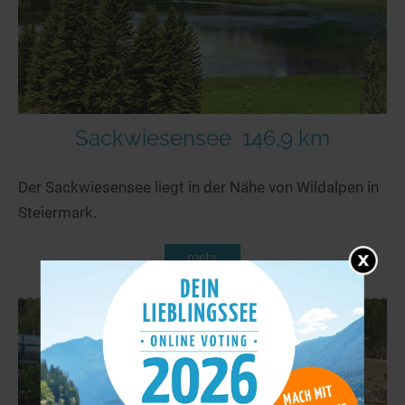
Sackwiesensee
146,9 km
Der Sackwiesensee liegt in der Nähe von Wildalpen in
Steiermark.
mehr