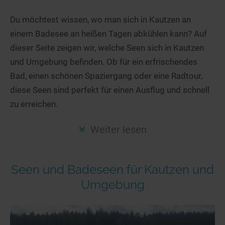
Hotels am See
Urlaub an der Küste
Radtouren am See
Finde Deinen See
Ferienwohnungen
Du möchtest wissen, wo man sich in Kautzen an
Direkt am Wasser
Stand Up Paddeling
einem Badesee an heißen Tagen abkühlen kann? Auf
Seen in Deiner Nähe
Hausboote
Unterkünfte
Kitesurfen
dieser Seite zeigen wir, welche Seen sich in Kautzen
Seen in Deutschland
Camping am See
Hotels am See
Kanu- & Kajaktouren
und Umgebung befinden. Ob für ein erfrischendes
Seen in Europa
Top-Hotels
Ferienwohnungen
Badeseen in Deutschland
Bad, einen schönen Spaziergang oder eine Radtour,
Strandbad-Verzeichnis
Top-Hotel Empfehlungen
diese Seen sind perfekt für einen Ausflug und schnell
Hausboote
Genuss pur
zu erreichen.
Überwachte Badestellen
Familienhotels
Camping
Wellness am See
Hunde am See
Bike-Hotels
Aktiv-Urlaub
Gourmet-Urlaub
Weiter lesen
Unsere See-Highlights
Wellness-Hotels
Kanu- & Kajak-Urlaub
Romantik Hotels
Deutschlands schönste Seen
Biohotels
Wanderurlaub
Seen und Badeseen für Kautzen und
Top Seen nach Bundesländern
Ausgefallenes
Bikeurlaub
Umgebung
Top Seen nach Regionen
Häuser auf dem Wasser
Auszeit & Wellness
Deutschlands Lieblingsseen
Hundefreundliche Unterkünfte