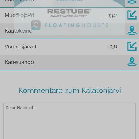
Muot’kejav’ri
13,2
Kautokeino
Vuontisjärvet
13,6
Karesuando
Kommentare zum Kalatonjärvi