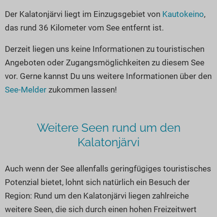
Seen in Europa
Glamping
Der Kalatonjärvi liegt im Einzugsgebiet von
Kautokeino
,
Österreich
das rund 36 Kilometer vom See entfernt ist.
Schweiz
Derzeit liegen uns keine Informationen zu touristischen
Frankreich
Angeboten oder Zugangsmöglichkeiten zu diesem See
Niederlande
vor. Gerne kannst Du uns weitere Informationen über den
Schweden
See-Melder
zukommen lassen!
Norwegen
alle Länder…
Weitere Seen rund um den
Kalatonjärvi
Auch wenn der See allenfalls geringfügiges touristisches
Potenzial bietet, lohnt sich natürlich ein Besuch der
Region: Rund um den Kalatonjärvi liegen zahlreiche
weitere Seen, die sich durch einen hohen Freizeitwert