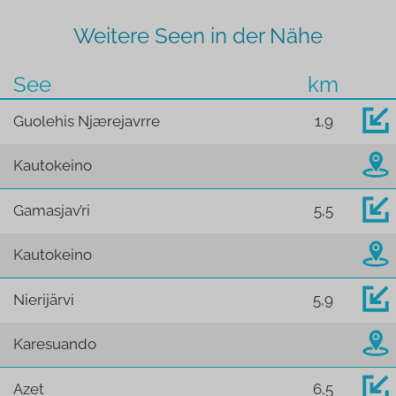
Weitere Seen in der Nähe
See
km
Guolehis Njærejavrre
1,9
Kautokeino
Gamasjav’ri
5,5
Kautokeino
Nierijärvi
5,9
Karesuando
Azet
6,5