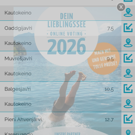
Kautokeino
Oaddgijav’ri
7,5
Kautokeino
Muvrešjav’ri
9,5
Kautokeino
Balgesjav’ri
10,5
Kautokeino
Pieni Ahvenjärvi
12,7
Karesuando