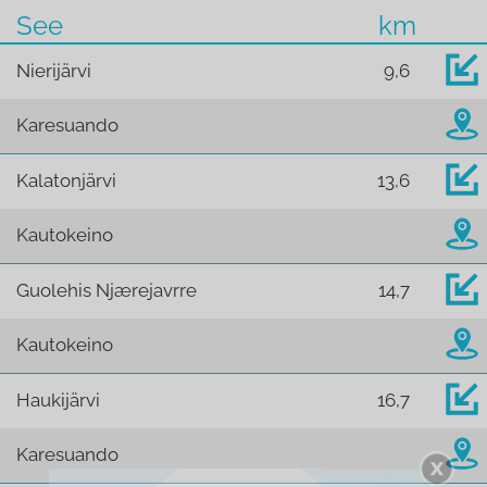
See
km
Nierijärvi
9,6
Karesuando
Kalatonjärvi
13,6
Kautokeino
Guolehis Njærejavrre
14,7
Kautokeino
Haukijärvi
16,7
Karesuando