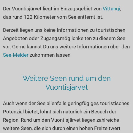
Seen in Europa
Glamping
Der Vuontisjärvet liegt im Einzugsgebiet von
Vittangi
,
Österreich
das rund 122 Kilometer vom See entfernt ist.
Schweiz
Derzeit liegen uns keine Informationen zu touristischen
Frankreich
Angeboten oder Zugangsmöglichkeiten zu diesem See
Niederlande
vor. Gerne kannst Du uns weitere Informationen über den
Schweden
See-Melder
zukommen lassen!
Norwegen
alle Länder…
Weitere Seen rund um den
Vuontisjärvet
Auch wenn der See allenfalls geringfügiges touristisches
Potenzial bietet, lohnt sich natürlich ein Besuch der
Region: Rund um den Vuontisjärvet liegen zahlreiche
weitere Seen, die sich durch einen hohen Freizeitwert