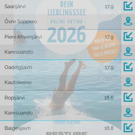
Saarijärvi
17,9
Övre Soppero
Pieni Ahvenjärvi
17,9
Karesuando
Oaddgijav’ri
17,9
Kautokeino
Ropijärvi
18,6
Karesuando
Balgesjav’ri
18,8