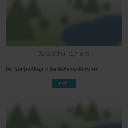
Seen in Europa
Glamping
Österreich
Schweiz
Frankreich
Niederlande
Schweden
Saarjärvi
0,7 km
Norwegen
Der Saarjärvi liegt in der Nähe von Kuttanen.
alle Länder…
mehr