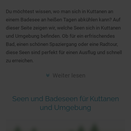
Hotels am See
Urlaub an der Küste
Radtouren am See
Finde Deinen See
Ferienwohnungen
Du möchtest wissen, wo man sich in Kuttanen an
Direkt am Wasser
Stand Up Paddeling
einem Badesee an heißen Tagen abkühlen kann? Auf
Seen in Deiner Nähe
Hausboote
Unterkünfte
Kitesurfen
dieser Seite zeigen wir, welche Seen sich in Kuttanen
Seen in Deutschland
Camping am See
Hotels am See
Kanu- & Kajaktouren
und Umgebung befinden. Ob für ein erfrischendes
Seen in Europa
Top-Hotels
Ferienwohnungen
Badeseen in Deutschland
Bad, einen schönen Spaziergang oder eine Radtour,
Strandbad-Verzeichnis
Top-Hotel Empfehlungen
diese Seen sind perfekt für einen Ausflug und schnell
Hausboote
Genuss pur
zu erreichen.
Überwachte Badestellen
Familienhotels
Camping
Wellness am See
Hunde am See
Bike-Hotels
Aktiv-Urlaub
Gourmet-Urlaub
Weiter lesen
Unsere See-Highlights
Wellness-Hotels
Kanu- & Kajak-Urlaub
Romantik Hotels
Deutschlands schönste Seen
Biohotels
Wanderurlaub
Seen und Badeseen für Kuttanen
Top Seen nach Bundesländern
Ausgefallenes
Bikeurlaub
und Umgebung
Top Seen nach Regionen
Häuser auf dem Wasser
Auszeit & Wellness
Deutschlands Lieblingsseen
Hundefreundliche Unterkünfte