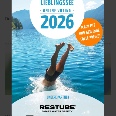
Lompolojärvi
13,5 km
Der Lompolojärvi liegt in der Nähe von Leppäjärvi.
mehr
Kontiojärvi
13,5 km