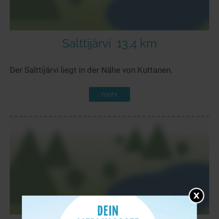
Salttijärvi
13,4 km
Der Salttijärvi liegt in der Nähe von Kuttanen.
mehr