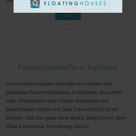
Der Kontiojärvi liegt in der Nähe von Leppäjärvi.
mehr
Ferienunterkünfte in Kuttanen
Durchstöbere unsere Auswahl an schönen und
günstigen Ferienwohnungen in Kuttanen. Du kannst
sehr differenziert nach Deinen Wünschen und
Bedürfnissen filtern und Dein Traumdomizil direkt
buchen. Und das ganz ohne Risiko, wenn Du mit dem
Filter kostenlose Stornierung suchst.