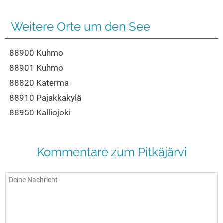
Seen in Europa
Glamping
Österreich
Weitere Orte um den See
Schweiz
88900 Kuhmo
Frankreich
88901 Kuhmo
Niederlande
88820 Katerma
Schweden
88910 Pajakkakylä
Norwegen
88950 Kalliojoki
alle Länder…
Kommentare zum Pitkäjärvi