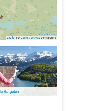
Leaflet
| ©
OpenStreetMap
contributors
de Ratgeber
-Ratgeber schreibt unsere Redaktion über
schöne Orte für Familien, für
eressierte, Strandbad-Junkies,