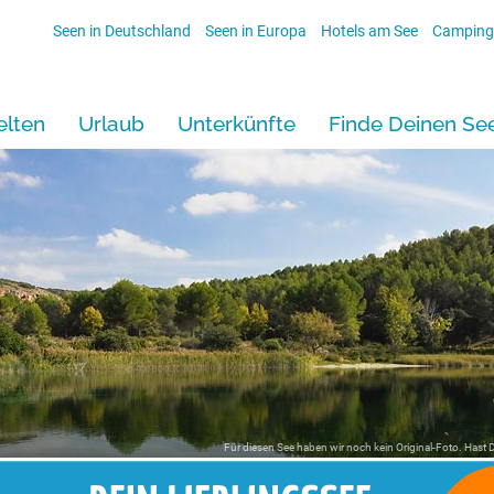
Seen in Deutschland
Seen in Europa
Hotels am See
Camping
lten
Urlaub
Unterkünfte
Finde Deinen Se
Für diesen See haben wir noch kein Original-Foto. Hast