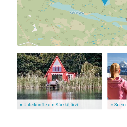
Unterkünfte am Särkkäjärvi
Seen.
Dem Alltag entfliehen und ein paar entspannte Tage
Im Seen.de
genießen? Hier gibt es schöne Unterkünfte in der
besonders 
Nähe vom Särkkäjärvi!
Freizeitint