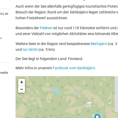
Auch wenn der See allenfalls geringfügiges touristisches Potenzia
Besuch der Region: Rund um den Särkkäjärvi liegen zahlreiche w
ns, es
hohen Freizeitwert auszeichnen.
Besonders der
Pielinen
ist nur rund 118 Kilometer entfernt und
und einer Vielzahl von möglichen Aktivitäten eine lohnende Alte
en
Weitere Seen in der Region sind beispielsweise
Mertajärvi
(ca. 3
und
Iso Sintiö
(ca. 5 km).
Der See liegt in folgendem Land: Finnland.
Mehr Infos in unserem
Factbook vom Särkkäjärvi
hweite
+
−