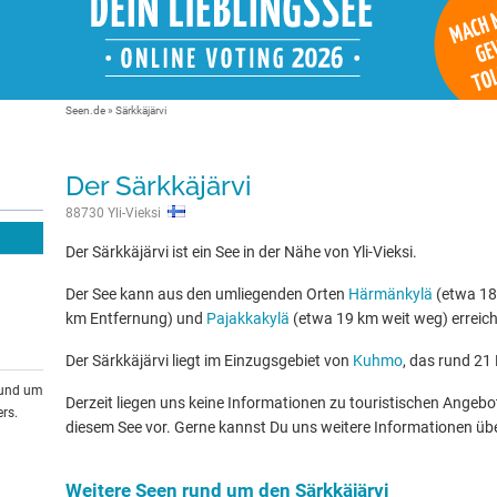
Seen.de
»
Särkkäjärvi
Der Särkkäjärvi
88730 Yli-Vieksi
Der Särkkäjärvi ist ein See in der Nähe von Yli-Vieksi.
Der See kann aus den umliegenden Orten
Härmänkylä
(etwa 18
km Entfernung) und
Pajakkakylä
(etwa 19 km weit weg) erreic
Der Särkkäjärvi liegt im Einzugsgebiet von
Kuhmo
, das rund 21 
rund um
Derzeit liegen uns keine Informationen zu touristischen Ange
rs.
diesem See vor. Gerne kannst Du uns weitere Informationen üb
Weitere Seen rund um den Särkkäjärvi