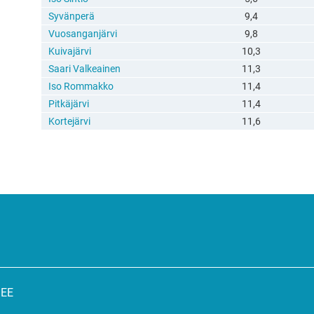
Syvänperä
9,4
Vuosanganjärvi
9,8
Kuivajärvi
10,3
Saari Valkeainen
11,3
Iso Rommakko
11,4
Pitkäjärvi
11,4
Kortejärvi
11,6
SEE