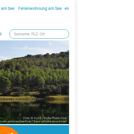
 am See
Ferienwohnung am See
en
e
Foto: © ALCE / Dollar Photo Club
 Du ein schönes See-Foto? Dann schicke es uns
hier!