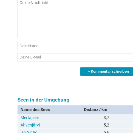
Seen in der Umgebung
Name des Sees
Distanz / km
Mertajärvi
3,7
Ahvenjärvi
5,2
Iso Sintiö
5,6