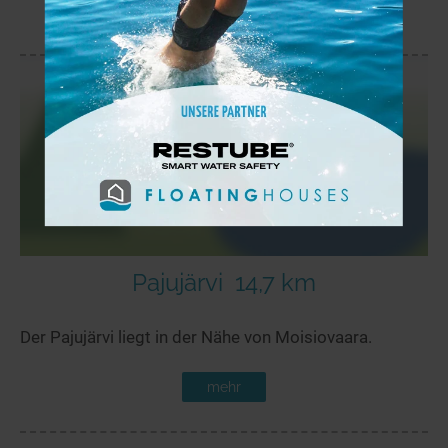
mehr
Pajujärvi
14,7 km
Der Pajujärvi liegt in der Nähe von Moisiovaara.
mehr