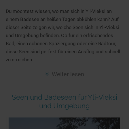
Hotels am See
Urlaub an der Küste
Radtouren am See
Finde Deinen See
Ferienwohnungen
Du möchtest wissen, wo man sich in Yli-Vieksi an
Direkt am Wasser
Stand Up Paddeling
einem Badesee an heißen Tagen abkühlen kann? Auf
Seen in Deiner Nähe
Hausboote
Unterkünfte
Kitesurfen
dieser Seite zeigen wir, welche Seen sich in Yli-Vieksi
Seen in Deutschland
Camping am See
Hotels am See
Kanu- & Kajaktouren
und Umgebung befinden. Ob für ein erfrischendes
Seen in Europa
Top-Hotels
Ferienwohnungen
Badeseen in Deutschland
Bad, einen schönen Spaziergang oder eine Radtour,
Strandbad-Verzeichnis
Top-Hotel Empfehlungen
diese Seen sind perfekt für einen Ausflug und schnell
Hausboote
Genuss pur
zu erreichen.
Überwachte Badestellen
Familienhotels
Camping
Wellness am See
Hunde am See
Bike-Hotels
Aktiv-Urlaub
Gourmet-Urlaub
Weiter lesen
Unsere See-Highlights
Wellness-Hotels
Kanu- & Kajak-Urlaub
Romantik Hotels
Deutschlands schönste Seen
Biohotels
Wanderurlaub
Seen und Badeseen für Yli-Vieksi
Top Seen nach Bundesländern
Ausgefallenes
Bikeurlaub
und Umgebung
Top Seen nach Regionen
Häuser auf dem Wasser
Auszeit & Wellness
Deutschlands Lieblingsseen
Hundefreundliche Unterkünfte