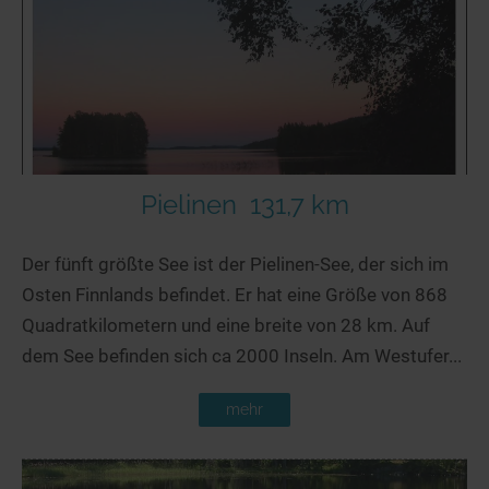
Seen in Europa
Glamping
Österreich
Schweiz
Frankreich
Niederlande
Schweden
Pielinen
131,7 km
Norwegen
Der fünft größte See ist der Pielinen-See, der sich im
alle Länder…
Osten Finnlands befindet. Er hat eine Größe von 868
Quadratkilometern und eine breite von 28 km. Auf
dem See befinden sich ca 2000 Inseln. Am Westufer...
mehr