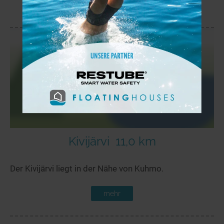
mehr
Kivijärvi
11,0 km
Der Kivijärvi liegt in der Nähe von Kuhmo.
mehr