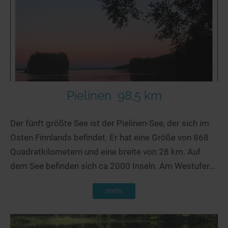
Seen in Europa
Glamping
Österreich
Schweiz
Frankreich
Niederlande
Schweden
Pielinen
98,5 km
Norwegen
Der fünft größte See ist der Pielinen-See, der sich im
alle Länder…
Osten Finnlands befindet. Er hat eine Größe von 868
Quadratkilometern und eine breite von 28 km. Auf
dem See befinden sich ca 2000 Inseln. Am Westufer...
mehr