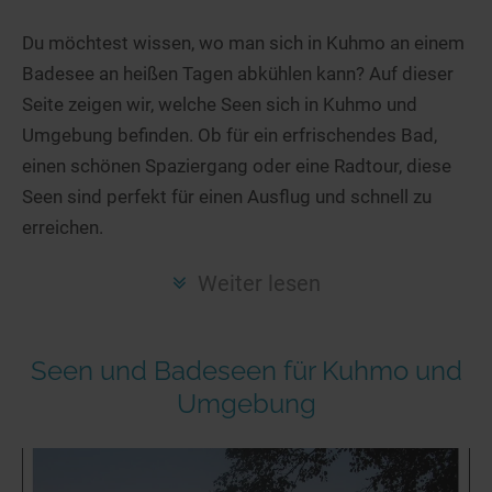
Hotels am See
Urlaub an der Küste
Radtouren am See
Finde Deinen See
Ferienwohnungen
Du möchtest wissen, wo man sich in Kuhmo an einem
Direkt am Wasser
Stand Up Paddeling
Badesee an heißen Tagen abkühlen kann? Auf dieser
Seen in Deiner Nähe
Hausboote
Unterkünfte
Kitesurfen
Seite zeigen wir, welche Seen sich in Kuhmo und
Seen in Deutschland
Camping am See
Hotels am See
Kanu- & Kajaktouren
Umgebung befinden. Ob für ein erfrischendes Bad,
Seen in Europa
Top-Hotels
Ferienwohnungen
Badeseen in Deutschland
einen schönen Spaziergang oder eine Radtour, diese
Strandbad-Verzeichnis
Top-Hotel Empfehlungen
Seen sind perfekt für einen Ausflug und schnell zu
Hausboote
Genuss pur
erreichen.
Überwachte Badestellen
Familienhotels
Camping
Wellness am See
Hunde am See
Bike-Hotels
Aktiv-Urlaub
Gourmet-Urlaub
Weiter lesen
Unsere See-Highlights
Wellness-Hotels
Kanu- & Kajak-Urlaub
Romantik Hotels
Deutschlands schönste Seen
Biohotels
Wanderurlaub
Seen und Badeseen für Kuhmo und
Top Seen nach Bundesländern
Ausgefallenes
Bikeurlaub
Umgebung
Top Seen nach Regionen
Häuser auf dem Wasser
Auszeit & Wellness
Deutschlands Lieblingsseen
Hundefreundliche Unterkünfte