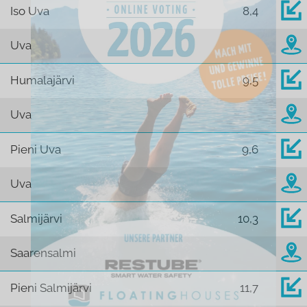
Iso Uva
8,4
Uva
Humalajärvi
9,5
Uva
Pieni Uva
9,6
Uva
Salmijärvi
10,3
Saarensalmi
Pieni Salmijärvi
11,7