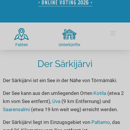
Hotels am See
Urlaub an der Küste
Radtouren am See
Finde Deinen See
Ferienwohnungen
Direkt am Wasser
Stand Up Paddeling
Seen in Deiner Nähe
Hausboote
Unterkünfte
Kitesurfen
≡
Seen in Deutschland
Camping am See
Hotels am See
Kanu- & Kajaktouren
Seen in Europa
Top-Hotels
Ferienwohnungen
Badeseen in Deutschland
Fakten
Unterkünfte
Strandbad-Verzeichnis
Top-Hotel Empfehlungen
Hausboote
Genuss pur
Überwachte Badestellen
Der Särkijärvi
Familienhotels
Camping
Wellness am See
Hunde am See
Bike-Hotels
Aktiv-Urlaub
Gourmet-Urlaub
Der Särkijärvi ist ein See in der Nähe von Törmämäki.
Unsere See-Highlights
Wellness-Hotels
Kanu- & Kajak-Urlaub
Romantik Hotels
Deutschlands schönste Seen
Biohotels
Wanderurlaub
Der See kann aus den umliegenden Orten
Kotila
(etwa 2
km vom See entfernt),
Uva
(9 km Entfernung) und
Top Seen nach Bundesländern
Ausgefallenes
Bikeurlaub
Saarensalmi
(etwa 19 km weit weg) erreicht werden.
Top Seen nach Regionen
Häuser auf dem Wasser
Auszeit & Wellness
Deutschlands Lieblingsseen
Der Särkijärvi liegt im Einzugsgebiet von
Paltamo
, das
Hundefreundliche Unterkünfte