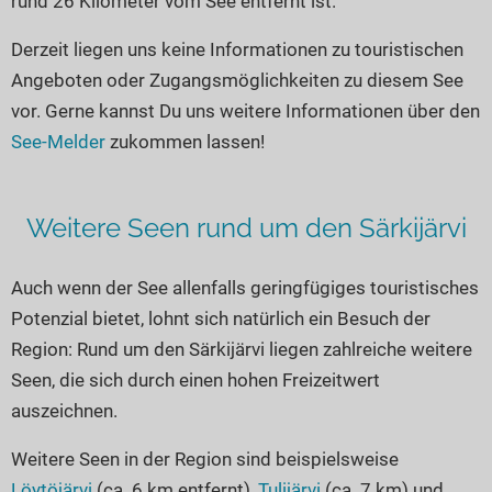
rund 26 Kilometer vom See entfernt ist.
Seen in Europa
Glamping
Österreich
Derzeit liegen uns keine Informationen zu touristischen
Angeboten oder Zugangsmöglichkeiten zu diesem See
Schweiz
vor. Gerne kannst Du uns weitere Informationen über den
Frankreich
See-Melder
zukommen lassen!
Niederlande
Schweden
Weitere Seen rund um den Särkijärvi
Norwegen
alle Länder…
Auch wenn der See allenfalls geringfügiges touristisches
Potenzial bietet, lohnt sich natürlich ein Besuch der
Region: Rund um den Särkijärvi liegen zahlreiche weitere
Seen, die sich durch einen hohen Freizeitwert
auszeichnen.
Weitere Seen in der Region sind beispielsweise
Löytöjärvi
(ca. 6 km entfernt),
Tulijärvi
(ca. 7 km) und