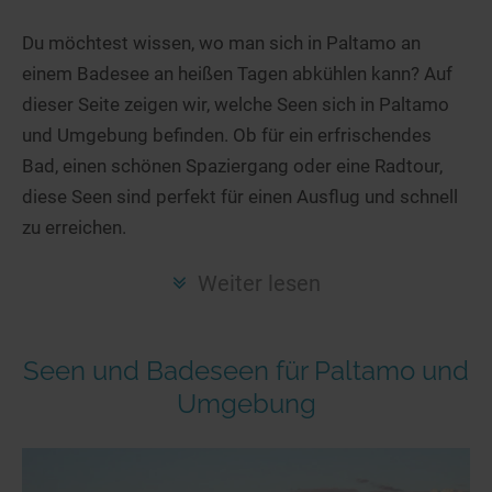
Hotels am See
Urlaub an der Küste
Radtouren am See
Finde Deinen See
Ferienwohnungen
Du möchtest wissen, wo man sich in Paltamo an
Direkt am Wasser
Stand Up Paddeling
einem Badesee an heißen Tagen abkühlen kann? Auf
Seen in Deiner Nähe
Hausboote
Unterkünfte
Kitesurfen
dieser Seite zeigen wir, welche Seen sich in Paltamo
Seen in Deutschland
Camping am See
Hotels am See
Kanu- & Kajaktouren
und Umgebung befinden. Ob für ein erfrischendes
Seen in Europa
Top-Hotels
Ferienwohnungen
Badeseen in Deutschland
Bad, einen schönen Spaziergang oder eine Radtour,
Strandbad-Verzeichnis
Top-Hotel Empfehlungen
diese Seen sind perfekt für einen Ausflug und schnell
Hausboote
Genuss pur
zu erreichen.
Überwachte Badestellen
Familienhotels
Camping
Wellness am See
Hunde am See
Bike-Hotels
Aktiv-Urlaub
Gourmet-Urlaub
Weiter lesen
Unsere See-Highlights
Wellness-Hotels
Kanu- & Kajak-Urlaub
Romantik Hotels
Deutschlands schönste Seen
Biohotels
Wanderurlaub
Seen und Badeseen für Paltamo und
Top Seen nach Bundesländern
Ausgefallenes
Bikeurlaub
Umgebung
Top Seen nach Regionen
Häuser auf dem Wasser
Auszeit & Wellness
Deutschlands Lieblingsseen
Hundefreundliche Unterkünfte