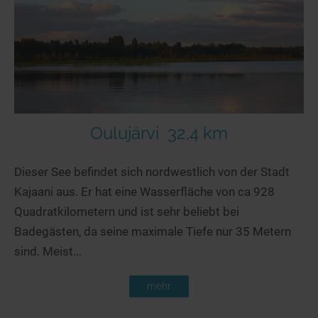
Seen in Europa
Glamping
Österreich
Schweiz
Frankreich
Niederlande
Schweden
Oulujärvi
32,4 km
Norwegen
Dieser See befindet sich nordwestlich von der Stadt
alle Länder…
Kajaani aus. Er hat eine Wasserfläche von ca 928
Quadratkilometern und ist sehr beliebt bei
Badegästen, da seine maximale Tiefe nur 35 Metern
sind. Meist...
mehr