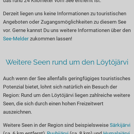
das rund 24 Kilometer vom See entfernt ist.
Seen in Europa
Glamping
Österreich
Derzeit liegen uns keine Informationen zu touristischen
Angeboten oder Zugangsmöglichkeiten zu diesem See
Schweiz
vor. Gerne kannst Du uns weitere Informationen über den
Frankreich
See-Melder
zukommen lassen!
Niederlande
Schweden
Weitere Seen rund um den Löytöjärvi
Norwegen
alle Länder…
Auch wenn der See allenfalls geringfügiges touristisches
Potenzial bietet, lohnt sich natürlich ein Besuch der
Region: Rund um den Löytöjärvi liegen zahlreiche weitere
Seen, die sich durch einen hohen Freizeitwert
auszeichnen.
Weitere Seen in der Region sind beispielsweise
Särkijärvi
(ca. 6 km entfernt),
Ruuhijärvi
(ca. 8 km) und
Humalajärvi