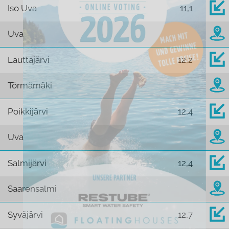
Iso Uva
11,1
Uva
Lauttajärvi
12,2
Törmämäki
Poikkijärvi
12,4
Uva
Salmijärvi
12,4
Saarensalmi
Syväjärvi
12,7