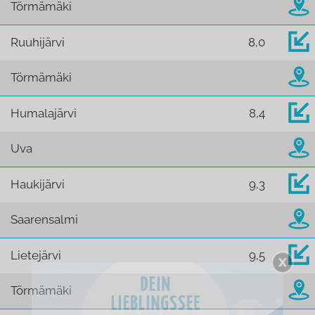
Törmämäki
Ruuhijärvi
8,0
Törmämäki
Humalajärvi
8,4
Uva
Haukijärvi
9,3
Saarensalmi
Lietejärvi
9,5
Törmämäki