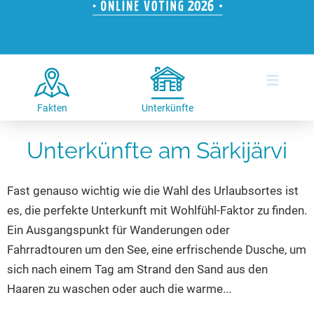
Hotels am See
Urlaub an der Küste
Radtouren am See
Finde Deinen See
Ferienwohnungen
Direkt am Wasser
Stand Up Paddeling
Seen in Deiner Nähe
Hausboote
Unterkünfte
Kitesurfen
≡
Seen in Deutschland
Camping am See
Hotels am See
Kanu- & Kajaktouren
Seen in Europa
Top-Hotels
Ferienwohnungen
Badeseen in Deutschland
Fakten
Unterkünfte
Strandbad-Verzeichnis
Top-Hotel Empfehlungen
Hausboote
Genuss pur
Unterkünfte am Särkijärvi
Überwachte Badestellen
Familienhotels
Camping
Wellness am See
Hunde am See
Bike-Hotels
Aktiv-Urlaub
Gourmet-Urlaub
Fast genauso wichtig wie die Wahl des Urlaubsortes ist
Unsere See-Highlights
Wellness-Hotels
Kanu- & Kajak-Urlaub
Romantik Hotels
es, die perfekte Unterkunft mit Wohlfühl-Faktor zu finden.
Deutschlands schönste Seen
Biohotels
Wanderurlaub
Ein Ausgangspunkt für Wanderungen oder
Top Seen nach Bundesländern
Ausgefallenes
Bikeurlaub
Fahrradtouren um den See, eine erfrischende Dusche, um
sich nach einem Tag am Strand den Sand aus den
Top Seen nach Regionen
Häuser auf dem Wasser
Auszeit & Wellness
Haaren zu waschen oder auch die warme...
Deutschlands Lieblingsseen
Hundefreundliche Unterkünfte