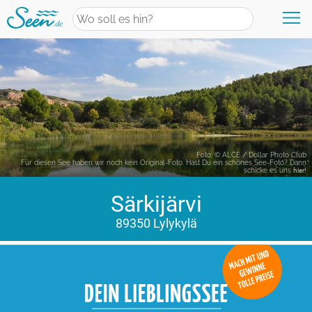
+
Wasserwelten
Neueste Themen
+
Urlaub
Kategorie Übersicht
Foto: © ALCE / Dollar Photo Club
Für diesen See haben wir noch kein Original-Foto. Hast Du ein schönes See-Foto? Dann
Aktiv & Sport
schicke es uns
hier!
Urlaubsangebote
Erlebnisse am Wasser
Särkijärvi
+
Unterkünfte
Aktuelle Angebote
Die perfekte Auszeit
89350 Lylykylä
Top-Reiseziele
Magische Orte
Unterkünfte am Wasser
Familienurlaub
Draußen aktiv
+
Finde deinen See
Unterkünfte am See
Hausboot-Urlaub
Wandern am See