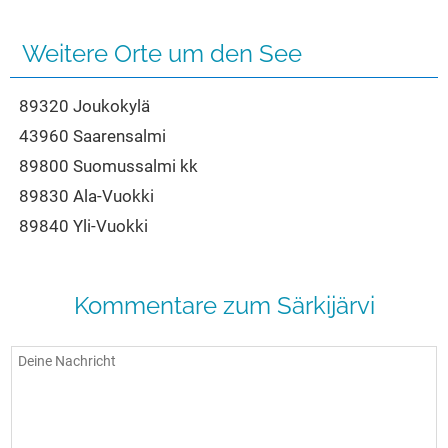
Seen in Europa
Glamping
Österreich
Weitere Orte um den See
Schweiz
89320 Joukokylä
Frankreich
43960 Saarensalmi
Niederlande
89800 Suomussalmi kk
Schweden
89830 Ala-Vuokki
Norwegen
89840 Yli-Vuokki
alle Länder…
Kommentare zum Särkijärvi