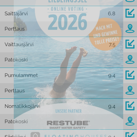
Saittajärvi
6,8
Perttaus
Vaittausjärvi
7,5
Patokoski
Purnulammet
9,4
Perttaus
Nomalikkojärvi
9,4
Patokoski