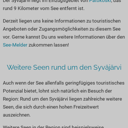
Der Syväjärvi liegt im Einzugsgebiet von
Patokoski
, das
Seen in Europa
Glamping
rund 9 Kilometer vom See entfernt ist.
Österreich
Derzeit liegen uns keine Informationen zu touristischen
Schweiz
Angeboten oder Zugangsmöglichkeiten zu diesem See
Frankreich
vor. Gerne kannst Du uns weitere Informationen über den
Niederlande
See-Melder
zukommen lassen!
Schweden
Norwegen
Weitere Seen rund um den Syväjärvi
alle Länder…
Auch wenn der See allenfalls geringfügiges touristisches
Potenzial bietet, lohnt sich natürlich ein Besuch der
Region: Rund um den Syväjärvi liegen zahlreiche weitere
Seen, die sich durch einen hohen Freizeitwert
auszeichnen.
Weitere Seen in der Region sind beispielsweise