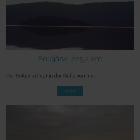
Seen in Europa
Glamping
Österreich
Schweiz
Frankreich
Niederlande
Schweden
Solojärvi
225,2 km
Norwegen
Der Solojärvi liegt in der Nähe von Inari.
alle Länder…
mehr