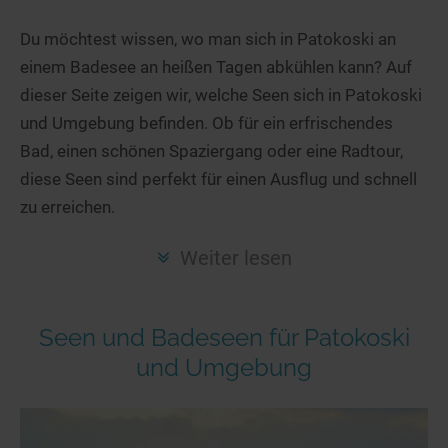
Hotels am See
Urlaub an der Küste
Radtouren am See
Finde Deinen See
Ferienwohnungen
Du möchtest wissen, wo man sich in Patokoski an
Direkt am Wasser
Stand Up Paddeling
einem Badesee an heißen Tagen abkühlen kann? Auf
Seen in Deiner Nähe
Hausboote
Unterkünfte
Kitesurfen
dieser Seite zeigen wir, welche Seen sich in Patokoski
Seen in Deutschland
Camping am See
Hotels am See
Kanu- & Kajaktouren
und Umgebung befinden. Ob für ein erfrischendes
Seen in Europa
Top-Hotels
Ferienwohnungen
Badeseen in Deutschland
Bad, einen schönen Spaziergang oder eine Radtour,
Strandbad-Verzeichnis
Top-Hotel Empfehlungen
diese Seen sind perfekt für einen Ausflug und schnell
Hausboote
Genuss pur
zu erreichen.
Überwachte Badestellen
Familienhotels
Camping
Wellness am See
Hunde am See
Bike-Hotels
Aktiv-Urlaub
Gourmet-Urlaub
Weiter lesen
Unsere See-Highlights
Wellness-Hotels
Kanu- & Kajak-Urlaub
Romantik Hotels
Deutschlands schönste Seen
Biohotels
Wanderurlaub
Seen und Badeseen für Patokoski
Top Seen nach Bundesländern
Ausgefallenes
Bikeurlaub
und Umgebung
Top Seen nach Regionen
Häuser auf dem Wasser
Auszeit & Wellness
Deutschlands Lieblingsseen
Hundefreundliche Unterkünfte