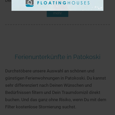
Der Kotajärvi liegt in der Nähe von Patokoski.
mehr
Ferienunterkünfte in Patokoski
Durchstöbere unsere Auswahl an schönen und
günstigen Ferienwohnungen in Patokoski. Du kannst
sehr differenziert nach Deinen Wünschen und
Bedürfnissen filtern und Dein Traumdomizil direkt
buchen. Und das ganz ohne Risiko, wenn Du mit dem
Filter kostenlose Stornierung suchst.