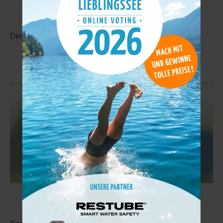
Alakätkäjärvi
10,6 km
Der Alakätkäjärvi liegt in der Nähe von Patokoski.
mehr
Kotajärvi
10,9 km