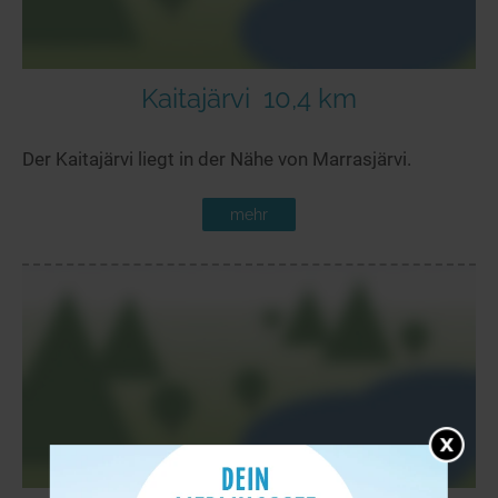
Kaitajärvi
10,4 km
Der Kaitajärvi liegt in der Nähe von Marrasjärvi.
mehr