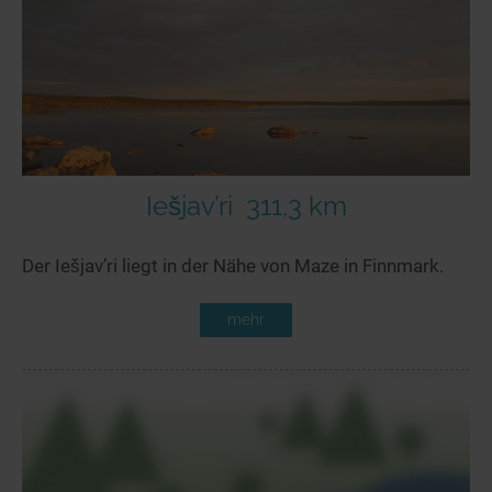
Seen in Europa
Glamping
Österreich
Schweiz
Frankreich
Niederlande
Schweden
Iešjav’ri
311,3 km
Norwegen
Der Iešjav’ri liegt in der Nähe von Maze in Finnmark.
alle Länder…
mehr