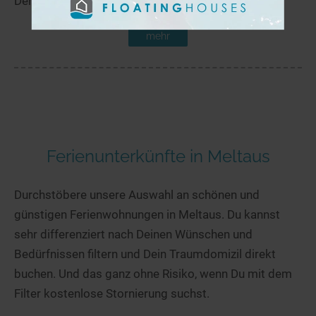
Der Alajärvi liegt in der Nähe von Patokoski.
mehr
Ferienunterkünfte in Meltaus
Durchstöbere unsere Auswahl an schönen und
günstigen Ferienwohnungen in Meltaus. Du kannst
sehr differenziert nach Deinen Wünschen und
Bedürfnissen filtern und Dein Traumdomizil direkt
buchen. Und das ganz ohne Risiko, wenn Du mit dem
Filter kostenlose Stornierung suchst.