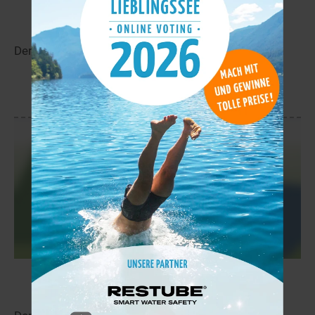
Rovajärvi
11,1 km
Der Rovajärvi liegt in der Nähe von Marrasjärvi.
mehr
Alajärvi
11,1 km