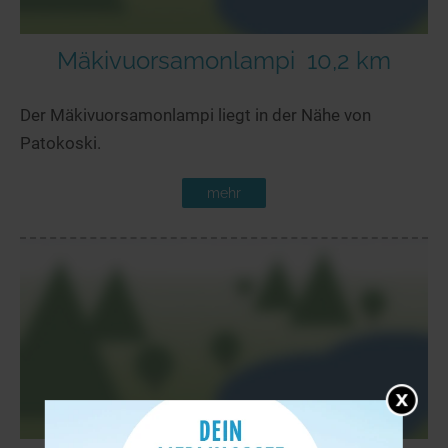
Mäkivuorsamonlampi
10,2 km
Der Mäkivuorsamonlampi liegt in der Nähe von
Patokoski.
mehr