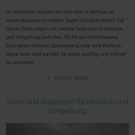
Hotels am See
Urlaub an der Küste
Radtouren am See
Finde Deinen See
Ferienwohnungen
Du möchtest wissen, wo man sich in Meltaus an
Direkt am Wasser
Stand Up Paddeling
einem Badesee an heißen Tagen abkühlen kann? Auf
Seen in Deiner Nähe
Hausboote
Unterkünfte
Kitesurfen
dieser Seite zeigen wir, welche Seen sich in Meltaus
Seen in Deutschland
Camping am See
Hotels am See
Kanu- & Kajaktouren
und Umgebung befinden. Ob für ein erfrischendes
Seen in Europa
Top-Hotels
Ferienwohnungen
Badeseen in Deutschland
Bad, einen schönen Spaziergang oder eine Radtour,
Strandbad-Verzeichnis
Top-Hotel Empfehlungen
diese Seen sind perfekt für einen Ausflug und schnell
Hausboote
Genuss pur
zu erreichen.
Überwachte Badestellen
Familienhotels
Camping
Wellness am See
Hunde am See
Bike-Hotels
Aktiv-Urlaub
Gourmet-Urlaub
Weiter lesen
Unsere See-Highlights
Wellness-Hotels
Kanu- & Kajak-Urlaub
Romantik Hotels
Deutschlands schönste Seen
Biohotels
Wanderurlaub
Seen und Badeseen für Meltaus und
Top Seen nach Bundesländern
Ausgefallenes
Bikeurlaub
Umgebung
Top Seen nach Regionen
Häuser auf dem Wasser
Auszeit & Wellness
Deutschlands Lieblingsseen
Hundefreundliche Unterkünfte