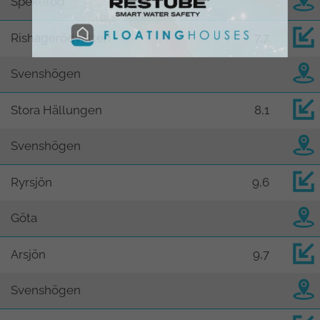
Spekeröd
Rishagerödvatten
7,7
Svenshögen
Stora Hällungen
8,1
Svenshögen
Ryrsjön
9,6
Göta
Arsjön
9,7
Svenshögen