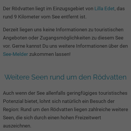
Seen in Europa
Glamping
Der Rödvatten liegt im Einzugsgebiet von
Lilla Edet
, das
Österreich
rund 9 Kilometer vom See entfernt ist.
Schweiz
Derzeit liegen uns keine Informationen zu touristischen
Frankreich
Angeboten oder Zugangsmöglichkeiten zu diesem See
Niederlande
vor. Gerne kannst Du uns weitere Informationen über den
Schweden
See-Melder
zukommen lassen!
Norwegen
alle Länder…
Weitere Seen rund um den Rödvatten
Auch wenn der See allenfalls geringfügiges touristisches
Potenzial bietet, lohnt sich natürlich ein Besuch der
Region: Rund um den Rödvatten liegen zahlreiche weitere
Seen, die sich durch einen hohen Freizeitwert
auszeichnen.