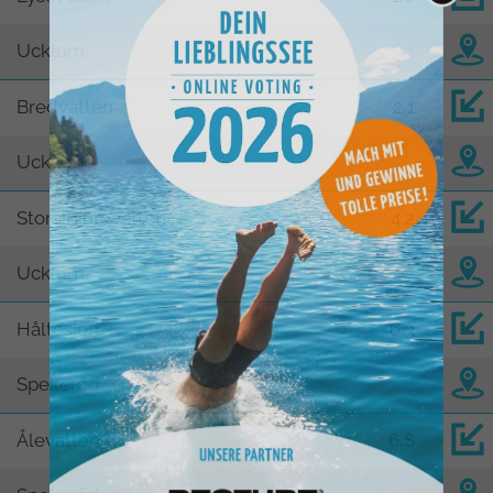
Ucklum
Bredvatten
2,1
Ucklum
Stora Bjurevatten
4,2
Ucklum
Håltesjön
6,3
Spekeröd
Ålevatten
6,8