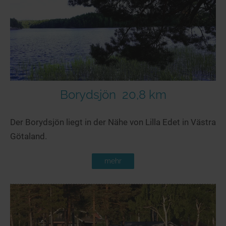
Seen in Europa
Glamping
Österreich
Schweiz
Frankreich
Niederlande
Schweden
Borydsjön
20,8 km
Norwegen
Der Borydsjön liegt in der Nähe von Lilla Edet in Västra
alle Länder…
Götaland.
mehr