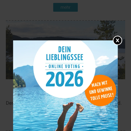
mehr
Iddefjord
119,1 km
Der Iddefjord liegt in der Nähe von Halden in Ostfold.
mehr