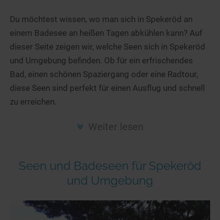
Hotels am See
Urlaub an der Küste
Radtouren am See
Finde Deinen See
Ferienwohnungen
Du möchtest wissen, wo man sich in Spekeröd an
Direkt am Wasser
Stand Up Paddeling
einem Badesee an heißen Tagen abkühlen kann? Auf
Seen in Deiner Nähe
Hausboote
Unterkünfte
Kitesurfen
dieser Seite zeigen wir, welche Seen sich in Spekeröd
Seen in Deutschland
Camping am See
Hotels am See
Kanu- & Kajaktouren
und Umgebung befinden. Ob für ein erfrischendes
Seen in Europa
Top-Hotels
Ferienwohnungen
Badeseen in Deutschland
Bad, einen schönen Spaziergang oder eine Radtour,
Strandbad-Verzeichnis
Top-Hotel Empfehlungen
diese Seen sind perfekt für einen Ausflug und schnell
Hausboote
Genuss pur
zu erreichen.
Überwachte Badestellen
Familienhotels
Camping
Wellness am See
Hunde am See
Bike-Hotels
Aktiv-Urlaub
Gourmet-Urlaub
Weiter lesen
Unsere See-Highlights
Wellness-Hotels
Kanu- & Kajak-Urlaub
Romantik Hotels
Deutschlands schönste Seen
Biohotels
Wanderurlaub
Seen und Badeseen für Spekeröd
Top Seen nach Bundesländern
Ausgefallenes
Bikeurlaub
und Umgebung
Top Seen nach Regionen
Häuser auf dem Wasser
Auszeit & Wellness
Deutschlands Lieblingsseen
Hundefreundliche Unterkünfte