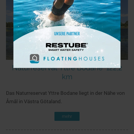
Naturreservat Yttre Bodane
122,2
km
Das Naturreservat Yttre Bodane liegt in der Nähe von
Åmål in Västra Götaland.
mehr