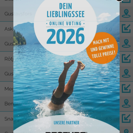
Gustavsfors
Askesjön
1,9
Gustavsfors
Rötjärn
3,4
Gustavsfors
Megesjön
4,2
Bengtsfors
Snaggenässjön
4,8