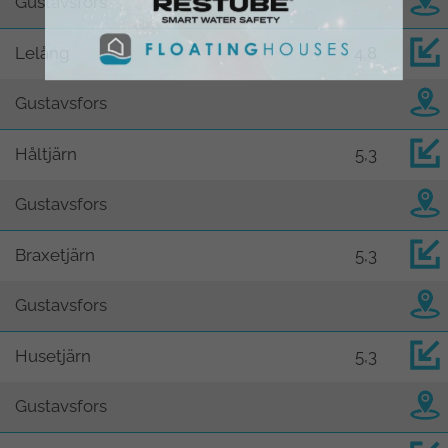
Gustavsfors
Lelång
4,8
Gustavsfors
Håltjärn
5,3
Gustavsfors
Braxetjärn
5,3
Gustavsfors
Husetjärn
5,3
Gustavsfors