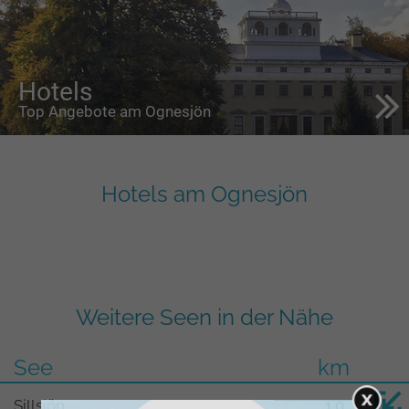
Hotels
Top Angebote am Ognesjön
Hotels am Ognesjön
Weitere Seen in der Nähe
See
km
Sillsjön
1,0