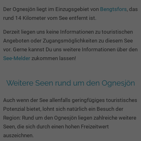
Seen in Europa
Glamping
Der Ognesjön liegt im Einzugsgebiet von
Bengtsfors
, das
Österreich
rund 14 Kilometer vom See entfernt ist.
Schweiz
Derzeit liegen uns keine Informationen zu touristischen
Frankreich
Angeboten oder Zugangsmöglichkeiten zu diesem See
Niederlande
vor. Gerne kannst Du uns weitere Informationen über den
Schweden
See-Melder
zukommen lassen!
Norwegen
alle Länder…
Weitere Seen rund um den Ognesjön
Auch wenn der See allenfalls geringfügiges touristisches
Potenzial bietet, lohnt sich natürlich ein Besuch der
Region: Rund um den Ognesjön liegen zahlreiche weitere
Seen, die sich durch einen hohen Freizeitwert
auszeichnen.