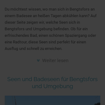
Hotels am See
Urlaub an der Küste
Radtouren am See
Finde Deinen See
Ferienwohnungen
Du möchtest wissen, wo man sich in Bengtsfors an
Direkt am Wasser
Stand Up Paddeling
einem Badesee an heißen Tagen abkühlen kann? Auf
Seen in Deiner Nähe
Hausboote
Unterkünfte
Kitesurfen
dieser Seite zeigen wir, welche Seen sich in
Seen in Deutschland
Camping am See
Hotels am See
Kanu- & Kajaktouren
Bengtsfors und Umgebung befinden. Ob für ein
Seen in Europa
Top-Hotels
Ferienwohnungen
Badeseen in Deutschland
erfrischendes Bad, einen schönen Spaziergang oder
Strandbad-Verzeichnis
Top-Hotel Empfehlungen
eine Radtour, diese Seen sind perfekt für einen
Hausboote
Genuss pur
Ausflug und schnell zu erreichen.
Überwachte Badestellen
Familienhotels
Camping
Wellness am See
Hunde am See
Bike-Hotels
Aktiv-Urlaub
Gourmet-Urlaub
Weiter lesen
Unsere See-Highlights
Wellness-Hotels
Kanu- & Kajak-Urlaub
Romantik Hotels
Deutschlands schönste Seen
Biohotels
Wanderurlaub
Seen und Badeseen für Bengtsfors
Top Seen nach Bundesländern
Ausgefallenes
Bikeurlaub
und Umgebung
Top Seen nach Regionen
Häuser auf dem Wasser
Auszeit & Wellness
Deutschlands Lieblingsseen
Hundefreundliche Unterkünfte