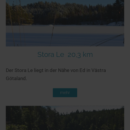
Seen in Europa
Glamping
Österreich
Schweiz
Frankreich
Niederlande
Schweden
Stora Le
20,3 km
Norwegen
Der Stora Le liegt in der Nähe von Ed in Västra
alle Länder…
Götaland.
mehr