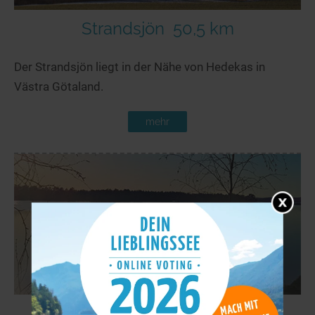
Strandsjön
50,5 km
Der Strandsjön liegt in der Nähe von Hedekas in
Västra Götaland.
mehr
Stora Gla
54,5 km