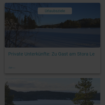
Urlaubsziele
Foto: © Mario Jatho
Private Unterkünfte: Zu Gast am Stora Le