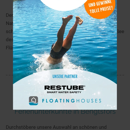
Der Große Gla (Stora Gla) liegt im Herzen des
Naturreservats Glaskogen im Westen der
schwedischen Provinz Värmland. Er ist der größte See
des 28.000 ha großen Wildnisgebiets, das mit
Flüssen, großen und...
mehr
Ferienunterkünfte in Bengtsfors
Durchstöbere unsere Auswahl an schönen und