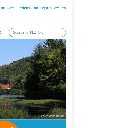
 am See
Ferienwohnung am See
en
e
Foto: Katrin Haupt