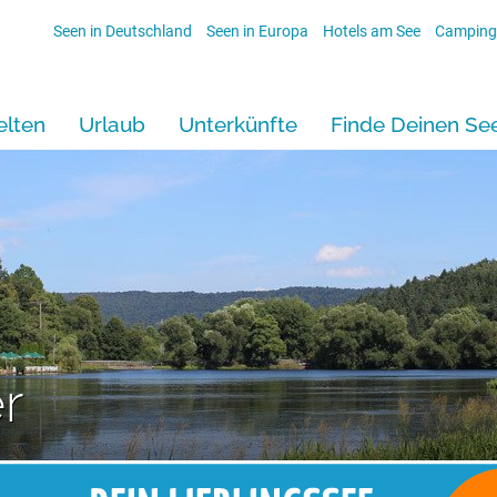
Seen in Deutschland
Seen in Europa
Hotels am See
Camping
lten
Urlaub
Unterkünfte
Finde Deinen Se
r