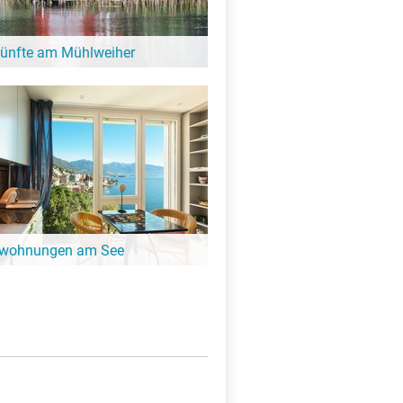
künfte am Mühlweiher
 entfliehen und ein paar entspannte Tage
Hier gibt es schöne Unterkünfte in der
Mühlweiher!
nwohnungen am See
ängeren Aufenthalt ist eine
ung oder Ferienhaus die perfekte
t. Finde Ferienwohnungen am
.