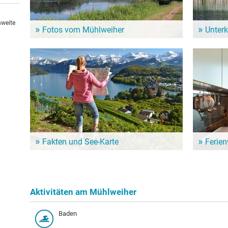
hweite
Fotos vom Mühlweiher
Unter
Ein Bild sagt mehr als tausend Worte: In unserer
Dem Alltag
Bildergalerie zeigt sich das Mühlweiher von seiner
genießen? 
schönsten Seite.
Nähe vom 
Fakten und See-Karte
Ferie
Mehr zum Mühlweiher erfahren? Hier gibt es eine
Für einen l
See-Karte mit Orten zum den See und weitere Infos
Ferienwohn
zum Beispiel zur Wasserqualität.
Unterkunf
Mühlweiher
Aktivitäten am Mühlweiher
Baden