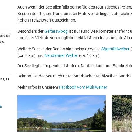
Auch wenn der See allenfalls geringfügiges touristisches Potenzia
Besuch der Region: Rund um den Mühlweiher liegen zahlreiche w
hohen Freizeitwert auszeichnen.
Besonders der
Gelterswoog
ist nur rund 34 Kilometer entfernt 
rund um
und einer Vielzahl von möglichen Aktivitäten eine lohnende Alte
rs.
Weitere Seen in der Region sind beispielsweise
Sägmühlweiher
(
(ca. 2 km) und
Neudahner Weiher
(ca. 10 km).
Der See liegt in folgenden Ländern: Deutschland und Frankreich
Bekannt ist der See auch unter Saarbacher Mühlweiher, Saar
ns, es
Mehr Infos in unserem
Factbook vom Mühlweiher
en