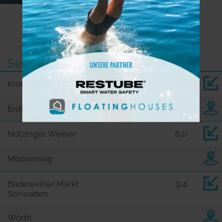
Weitere Seen in der Nähe
See
km
Kronthaler Weiher
0,0
Erding
Notzinger Weiher
6,0
Moosinning
Badeweiher Markt
9,4
Schwaben
Wörth