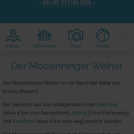
Hotels am See
Urlaub an der Küste
Radtouren am See
Finde Deinen See
Ferienwohnungen
Direkt am Wasser
Stand Up Paddeling
Seen in Deiner Nähe
Hausboote
Unterkünfte
Kitesurfen
≡
Seen in Deutschland
Camping am See
Hotels am See
Kanu- & Kajaktouren
Seen in Europa
Top-Hotels
Ferienwohnungen
Badeseen in Deutschland
Fakten
Unterkünfte
Fotos
Freizeit
Strandbad-Verzeichnis
Top-Hotel Empfehlungen
Hausboote
Genuss pur
Überwachte Badestellen
Der Moosinninger Weiher
Familienhotels
Camping
Wellness am See
Hunde am See
Bike-Hotels
Aktiv-Urlaub
Gourmet-Urlaub
Der Moosinninger Weiher ist ein See in der Nähe von
Unsere See-Highlights
Wellness-Hotels
Kanu- & Kajak-Urlaub
Romantik Hotels
Erding (Bayern).
Deutschlands schönste Seen
Biohotels
Wanderurlaub
Der See kann aus den umliegenden Orten
Oberding
Top Seen nach Bundesländern
Ausgefallenes
Bikeurlaub
(etwa 4 km vom See entfernt),
Eitting
(4 km Entfernung)
Top Seen nach Regionen
Häuser auf dem Wasser
Auszeit & Wellness
und
Bockhorn
(etwa 5 km weit weg) erreicht werden.
Deutschlands Lieblingsseen
Hundefreundliche Unterkünfte