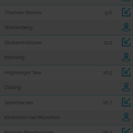
Thenner Weiher
9,6
Wartenberg
Stoibermühlsee
11,2
Marzling
Anglberger See
16,5
Zolling
Speichersee
16,7
Kirchheim bei München
Poinger Bergfeldsee
18,2