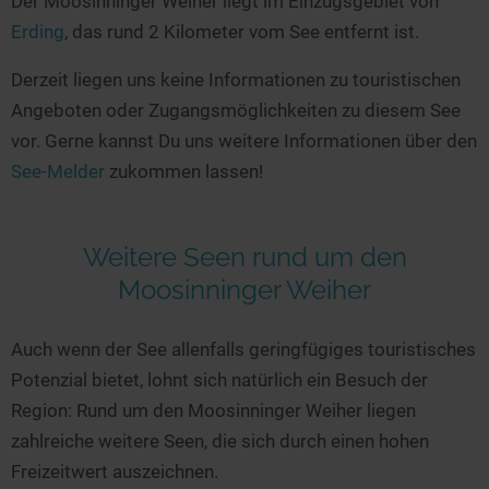
Der Moosinninger Weiher liegt im Einzugsgebiet von
Seen in Europa
Glamping
Erding
, das rund 2 Kilometer vom See entfernt ist.
Österreich
Derzeit liegen uns keine Informationen zu touristischen
Schweiz
Angeboten oder Zugangsmöglichkeiten zu diesem See
Frankreich
vor. Gerne kannst Du uns weitere Informationen über den
Niederlande
See-Melder
zukommen lassen!
Schweden
Norwegen
Weitere Seen rund um den
alle Länder…
Moosinninger Weiher
Auch wenn der See allenfalls geringfügiges touristisches
Potenzial bietet, lohnt sich natürlich ein Besuch der
Region: Rund um den Moosinninger Weiher liegen
zahlreiche weitere Seen, die sich durch einen hohen
Freizeitwert auszeichnen.