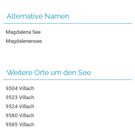
Seen in Europa
Glamping
Österreich
Alternative Namen
Schweiz
Magdalena See
Frankreich
Magdalenensee
Niederlande
Schweden
Norwegen
Weitere Orte um den See
alle Länder…
9504 Villach
9523 Villach
9524 Villach
9580 Villach
9585 Villach