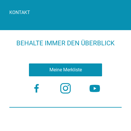
KONTAKT
BEHALTE IMMER DEN ÜBERBLICK
Meine Merkliste
Nutzungsbestimmungen
Datenschutz
© 2023 more virtual agency
Bildnachweis
Impressum
Kontakt