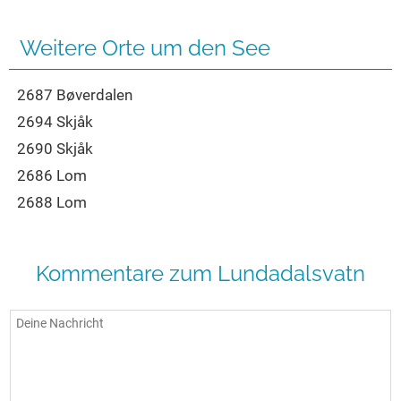
Seen in Europa
Glamping
Österreich
Weitere Orte um den See
Schweiz
2687 Bøverdalen
Frankreich
2694 Skjåk
Niederlande
2690 Skjåk
Schweden
2686 Lom
Norwegen
2688 Lom
alle Länder…
Kommentare zum Lundadalsvatn