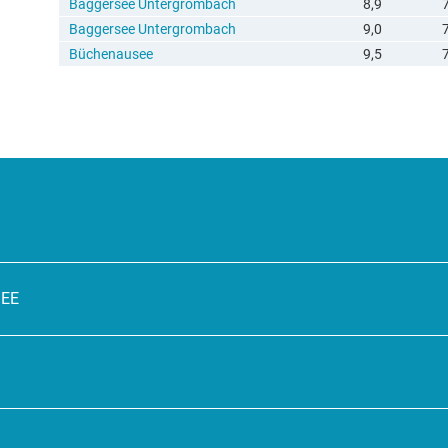
Baggersee Untergrombach
8,9
Baggersee Untergrombach
9,0
Büchenausee
9,5
SEE