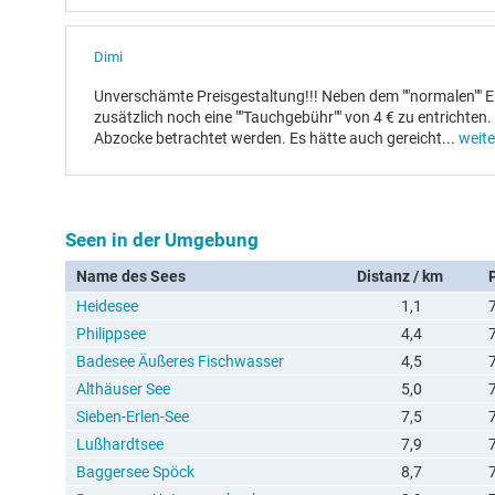
Dimi
Unverschämte Preisgestaltung!!! Neben dem ""normalen"" Ein
zusätzlich noch eine ""Tauchgebühr"" von 4 € zu entrichten. 
Abzocke betrachtet werden. Es hätte auch gereicht
...
weite
Seen in der Umgebung
Name des Sees
Distanz / km
Heidesee
1,1
Philippsee
4,4
Badesee Äußeres Fischwasser
4,5
Althäuser See
5,0
Sieben-Erlen-See
7,5
Lußhardtsee
7,9
Baggersee Spöck
8,7