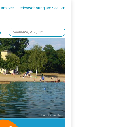
 am See
Ferienwohnung am See
en
e
Foto: Simon Beck