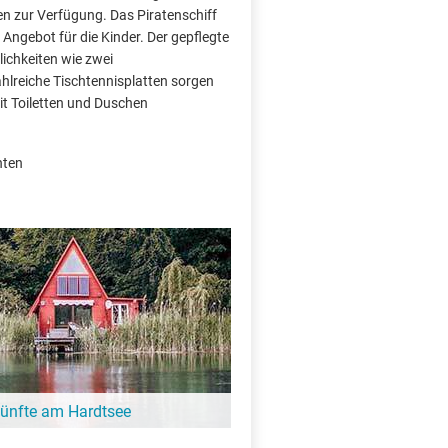
en zur Verfügung. Das Piratenschiff
ngebot für die Kinder. Der gepflegte
ichkeiten wie zwei
zahlreiche Tischtennisplatten sorgen
t Toiletten und Duschen
hten
künfte am Hardtsee
 entfliehen und ein paar entspannte Tage