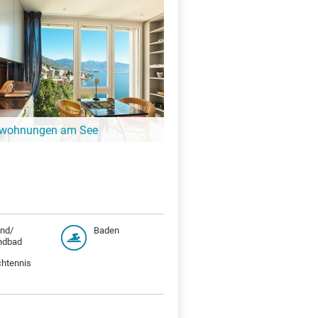
Hier gibt es schöne Unterkünfte in der
Hardtsee!
nwohnungen am See
ängeren Aufenthalt ist eine
ung oder Ferienhaus die perfekte
. Finde Ferienwohnungen am Hardtsee.
and/
Baden
ndbad
chtennis