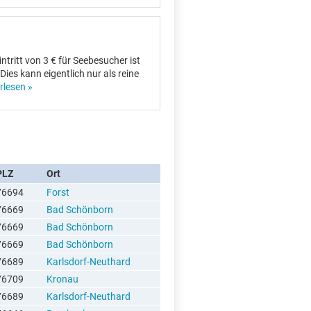
tritt von 3 € für Seebesucher ist
Dies kann eigentlich nur als reine
rlesen »
PLZ
Ort
76694
Forst
76669
Bad Schönborn
76669
Bad Schönborn
76669
Bad Schönborn
76689
Karlsdorf-Neuthard
76709
Kronau
76689
Karlsdorf-Neuthard