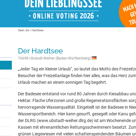
Seen.de
»
Hardtsee
Der Hardtsee
76698 Ubstadt-Weiher (Baden-Württemberg)
„Jeder Tag ein kleiner Urlaub“, so lautet das Motto des Freizei
Besucher der Freizeitanlage finden hier alles, was das Herz z
Urlaub machen an einem sonnigen Tag begehrt.
Der Badesee entstand vor rund 80 Jahren durch Kiesabbau und 
Hektar. Flache Uferzonen und große Regenerationsflächen sorge
hervorragende Wasserqualität. Eingeteilt ist der Badesee in N
Wassersportbereich. Hier kann gesurft, gesegelt oder Kanu g
der DLRG (www.ubstadt-weiher.dlrg.de) ist am Wochenende und
Kassen mit ehrenamtlichen Rettungsschwimmern besetzt. Zum 
grünen Liegewiesen mit vielen schattenspendenden Bäumen u