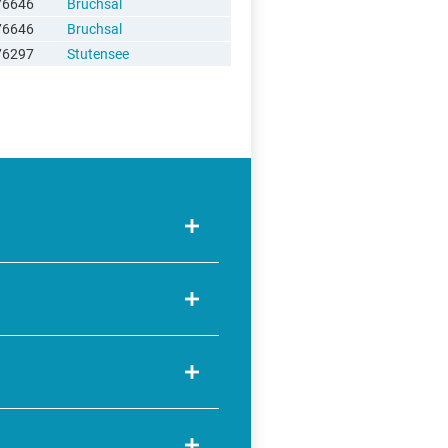
76646
Bruchsal
76646
Bruchsal
76297
Stutensee