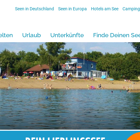
Seen in Deutschland
Seen in Europa
Hotels am See
Camping
lten
Urlaub
Unterkünfte
Finde Deinen Se