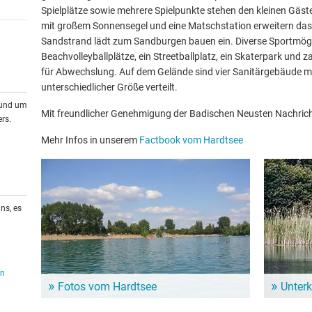
Spielplätze sowie mehrere Spielpunkte stehen den kleinen Gäst
mit großem Sonnensegel und eine Matschstation erweitern das A
Sandstrand lädt zum Sandburgen bauen ein. Diverse Sportmögl
Beachvolleyballplätze, ein Streetballplatz, ein Skaterpark und 
für Abwechslung. Auf dem Gelände sind vier Sanitärgebäude mi
unterschiedlicher Größe verteilt.
rund um
Mit freundlicher Genehmigung der Badischen Neusten Nachric
rs.
Mehr Infos in unserem
Factbook vom Hardtsee
ns, es
en
Fotos vom Hardtsee
Unter
Ein Bild sagt mehr als tausend Worte: In unserer
Dem Alltag