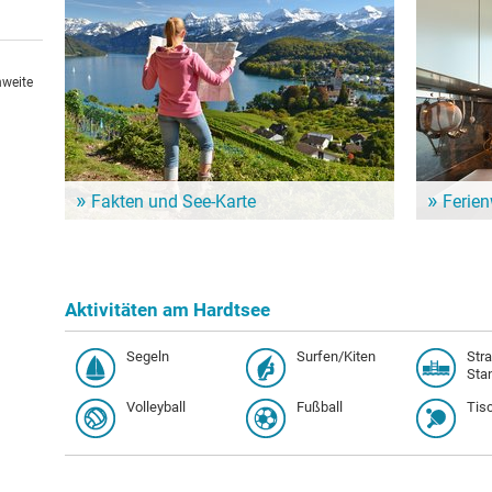
Bildergalerie zeigt sich das Hardtsee von seiner
genießen? 
schönsten Seite.
Nähe vom 
hweite
Fakten und See-Karte
Ferie
Mehr zum Hardtsee erfahren? Hier gibt es eine See-
Für einen l
Karte mit Orten zum den See und weitere Infos zum
Ferienwohn
Beispiel zur Wasserqualität.
Unterkunft
Aktivitäten am Hardtsee
Segeln
Surfen/Kiten
Str
Sta
Volleyball
Fußball
Tis