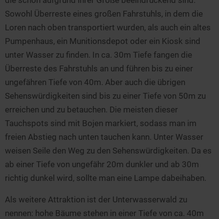
Seen in Europa
Glamping
Sowohl Überreste eines großen Fahrstuhls, in dem die
Österreich
Loren nach oben transportiert wurden, als auch ein altes
Schweiz
Pumpenhaus, ein Munitionsdepot oder ein Kiosk sind
Frankreich
unter Wasser zu finden. In ca. 30m Tiefe fangen die
Überreste des Fahrstuhls an und führen bis zu einer
Niederlande
ungefähren Tiefe von 40m. Aber auch die übrigen
Schweden
Sehenswürdigkeiten sind bis zu einer Tiefe von 50m zu
Norwegen
erreichen und zu betauchen. Die meisten dieser
alle Länder…
Tauchspots sind mit Bojen markiert, sodass man im
freien Abstieg nach unten tauchen kann. Unter Wasser
weisen Seile den Weg zu den Sehenswürdigkeiten. Da es
ab einer Tiefe von ungefähr 20m dunkler und ab 30m
richtig dunkel wird, sollte man eine Lampe dabeihaben.
Als weitere Attraktion ist der Unterwasserwald zu
nennen: hohe Bäume stehen in einer Tiefe von ca. 40m