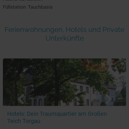
Füllstation: Tauchbasis
Ferienwohnungen, Hotels und Private
Unterkünfte
Foto: © booking.com
Hotels: Dein Traumquartier am Großen
Teich Torgau