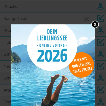
Pflückuff
Königs-Teich
3,5
Pflückuff
Holz-Teich
6,6
Schildau
Neumühl-Teich
8,4
Schildau
Alte Elbe
9,6
Elsnig