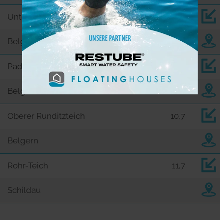
Unterer Runditzteich
10,7
Belgern
Paditz Teich
10,7
Belgern
Oberer Runditzteich
10,7
Belgern
Rohr-Teich
11,7
Schildau