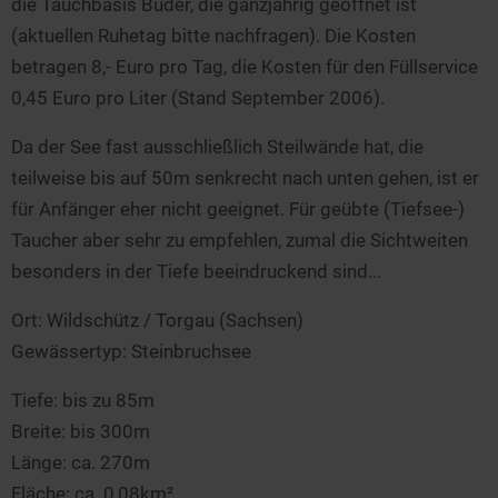
die Tauchbasis Buder, die ganzjährig geöffnet ist
(aktuellen Ruhetag bitte nachfragen). Die Kosten
betragen 8,- Euro pro Tag, die Kosten für den Füllservice
0,45 Euro pro Liter (Stand September 2006).
Da der See fast ausschließlich Steilwände hat, die
teilweise bis auf 50m senkrecht nach unten gehen, ist er
für Anfänger eher nicht geeignet. Für geübte (Tiefsee-)
Taucher aber sehr zu empfehlen, zumal die Sichtweiten
besonders in der Tiefe beeindruckend sind...
Ort: Wildschütz / Torgau (Sachsen)
Gewässertyp: Steinbruchsee
Tiefe: bis zu 85m
Breite: bis 300m
Länge: ca. 270m
Fläche: ca. 0,08km²