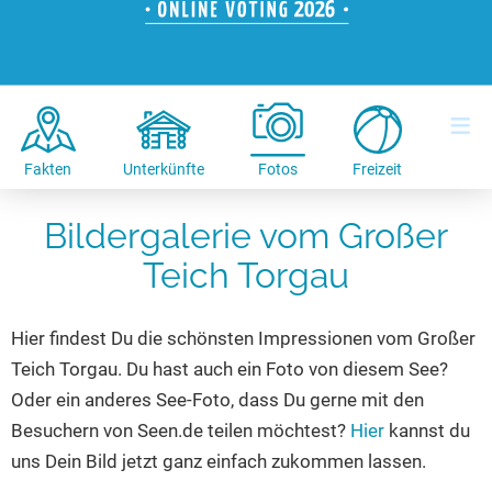
Hotels am See
Urlaub an der Küste
Radtouren am See
Finde Deinen See
Ferienwohnungen
Direkt am Wasser
Stand Up Paddeling
Seen in Deiner Nähe
Hausboote
Unterkünfte
Kitesurfen
≡
Seen in Deutschland
Camping am See
Hotels am See
Kanu- & Kajaktouren
Seen in Europa
Top-Hotels
Ferienwohnungen
Badeseen in Deutschland
Fakten
Unterkünfte
Fotos
Freizeit
Strandbad-Verzeichnis
Top-Hotel Empfehlungen
Hausboote
Genuss pur
Bildergalerie vom Großer
Überwachte Badestellen
Familienhotels
Camping
Wellness am See
Teich Torgau
Hunde am See
Bike-Hotels
Aktiv-Urlaub
Gourmet-Urlaub
Unsere See-Highlights
Wellness-Hotels
Kanu- & Kajak-Urlaub
Romantik Hotels
Hier findest Du die schönsten Impressionen vom Großer
Deutschlands schönste Seen
Biohotels
Wanderurlaub
Teich Torgau. Du hast auch ein Foto von diesem See?
Top Seen nach Bundesländern
Ausgefallenes
Bikeurlaub
Oder ein anderes See-Foto, dass Du gerne mit den
Top Seen nach Regionen
Häuser auf dem Wasser
Auszeit & Wellness
Besuchern von Seen.de teilen möchtest?
Hier
kannst du
Deutschlands Lieblingsseen
uns Dein Bild jetzt ganz einfach zukommen lassen.
Hundefreundliche Unterkünfte