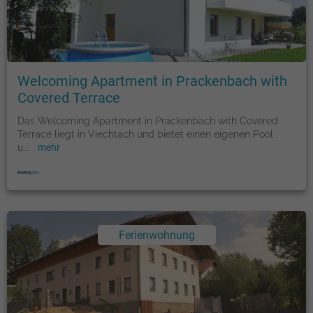
Foto: © booking.com
Welcoming Apartment in Prackenbach with
Covered Terrace
Das Welcoming Apartment in Prackenbach with Covered
Terrace liegt in Viechtach und bietet einen eigenen Pool
u
...
mehr
Ferienwohnung