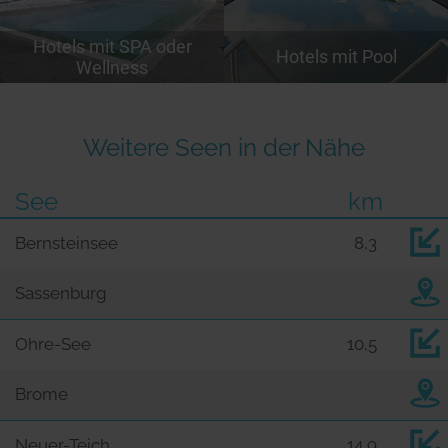
Hotels mit SPA oder
Hotels mit Pool
Wellness
Weitere Seen in der Nähe
See
km
Bernsteinsee
8,3
Sassenburg
Ohre-See
10,5
Brome
Neuer-Teich
14,9