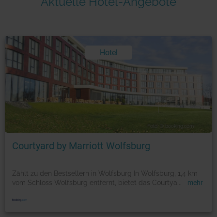
Aktuelle Hotel-Angebote
Hotel
Foto: © booking.com
Courtyard by Marriott Wolfsburg
Zählt zu den Bestsellern in Wolfsburg In Wolfsburg, 1,4 km
vom Schloss Wolfsburg entfernt, bietet das Courtya
...
mehr