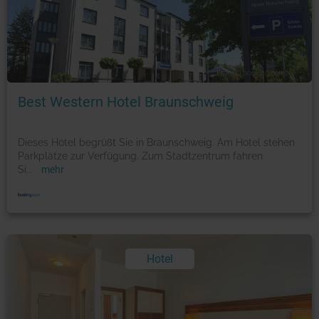
Foto: © booking.com
Best Western Hotel Braunschweig
Dieses Hotel begrüßt Sie in Braunschweig. Am Hotel stehen
Parkplätze zur Verfügung. Zum Stadtzentrum fahren
Si
...
mehr
Hotel