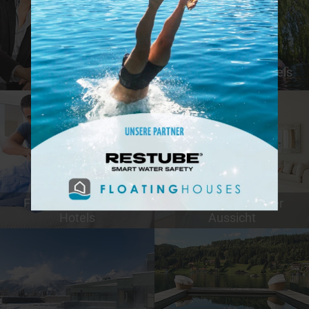
Günstige Hotels
Tierfreundliche Hotels
Familienfreundliche
Hotels mit schöner
Hotels
Aussicht