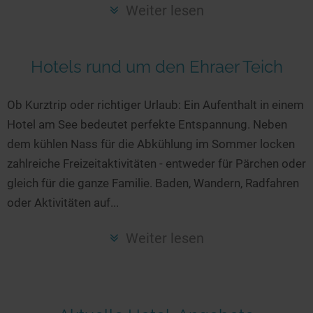
Seen in Europa
Glamping
Weiter lesen
Österreich
Schweiz
Hotels rund um den Ehraer Teich
Frankreich
Niederlande
Ob Kurztrip oder richtiger Urlaub: Ein Aufenthalt in einem
Hotel am See bedeutet perfekte Entspannung. Neben
Schweden
dem kühlen Nass für die Abkühlung im Sommer locken
Norwegen
zahlreiche Freizeitaktivitäten - entweder für Pärchen oder
alle Länder…
gleich für die ganze Familie. Baden, Wandern, Radfahren
oder Aktivitäten auf...
Weiter lesen