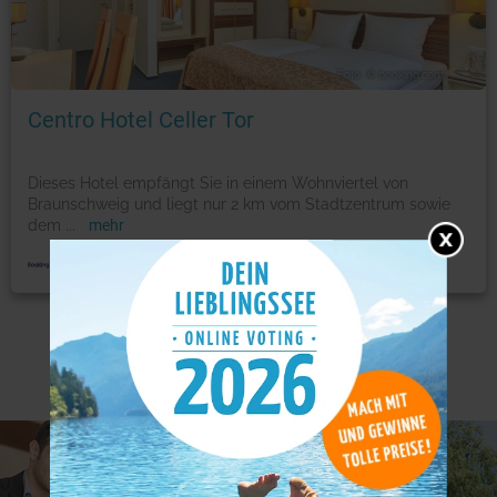
Foto: © booking.com
Centro Hotel Celler Tor
Dieses Hotel empfängt Sie in einem Wohnviertel von
Braunschweig und liegt nur 2 km vom Stadtzentrum sowie
dem
...
mehr
Weitere Angebote